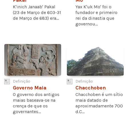
Pakal
Mo'
K'inich Janaab' Pakal
Yax K'uk Mo' foi o
(23 de Março de 603-31
fundador e primeiro
de Março de 683) era...
rei da dinastia que
governou...
Definição
Definição
Governo Maia
Chacchoben
O governo dos antigos
Chacchoben é um sítio
maias baseava-se na
maia datado de
crença de que os
aproximadamente 700
governantes...
d.C...