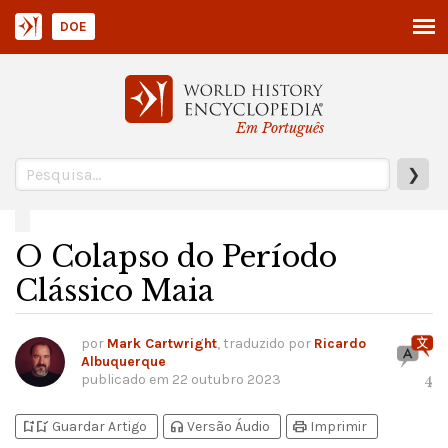
DOE
Em Português
❯
O Colapso do Período
Clássico Maia
por
Mark Cartwright
, traduzido por
Ricardo
Albuquerque
publicado em
22 outubro 2023
4
bookmark_add
bookmark_added
headphones
print
Guardar Artigo
Versão Áudio
Imprimir