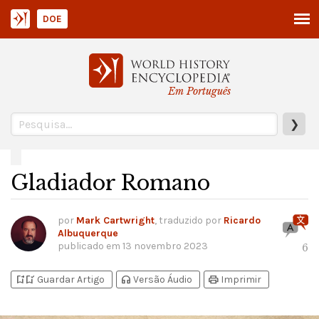
DOE
Em Português
❯
Gladiador Romano
por
Mark Cartwright
, traduzido por
Ricardo
Albuquerque
publicado em
13 novembro 2023
6
bookmark_add
bookmark_added
headphones
print
Guardar Artigo
Versão Áudio
Imprimir