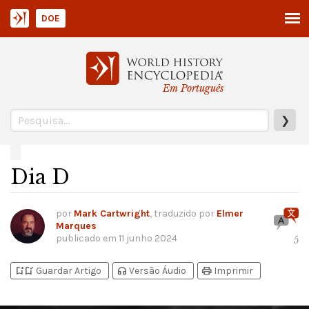
DOE
Em Português
❯
Dia D
por
Mark Cartwright
, traduzido por
Elmer
Marques
publicado em
11 junho 2024
5
bookmark_add
bookmark_added
headphones
print
Guardar Artigo
Versão Áudio
Imprimir