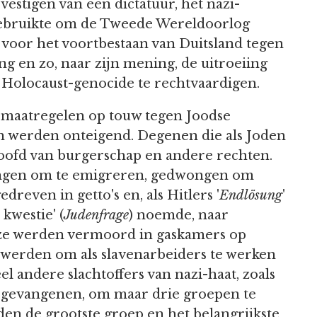
t vestigen van een dictatuur, het nazi-
gebruikte om de Tweede Wereldoorlog
ijd voor het voortbestaan van Duitsland tegen
 en zo, naar zijn mening, de uitroeiing
 Holocaust-genocide te rechtvaardigen.
s maatregelen op touw tegen Joodse
n werden onteigend. Degenen die als Joden
oofd van burgerschap en andere rechten.
ngen om te emigreren, gedwongen om
dreven in getto's en, als Hitlers '
Endlösung
'
 kwestie' (
Judenfrage
) noemde, naar
ze werden vermoord in gaskamers op
n werden om als slavenarbeiders te werken
l andere slachtoffers van nazi-haat, zoals
sgevangenen, om maar drie groepen te
 de grootste groep en het belangrijkste