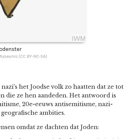
odenster
 Museums (CC BY-NC-SA)
nazi's het Joodse volk zo haatten dat ze tot
en die ze hen aandeden. Het antwoord is
itisme, 20e-eeuws antisemitisme, nazi-
 geografische ambities.
mensen omdat ze dachten dat Joden: