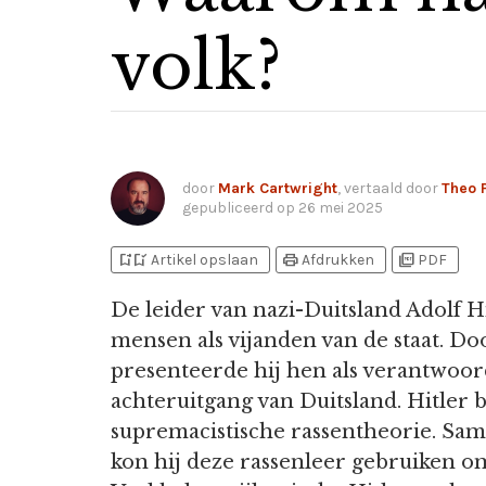
volk?
door
Mark Cartwright
, vertaald door
Theo 
gepubliceerd op
26 mei 2025
bookmark_add
bookmark_added
print
picture_as_pdf
Artikel opslaan
Afdrukken
PDF
De leider van nazi-Duitsland Adolf Hi
mensen als vijanden van de staat. 
presenteerde hij hen als verantwoor
achteruitgang van Duitsland. Hitler
supremacistische rassentheorie. Sa
kon hij deze rassenleer gebruiken om