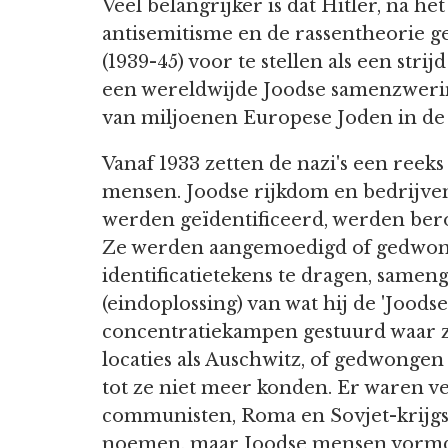
Veel belangrijker is dat Hitler, na he
antisemitisme en de rassentheorie 
(1939-45) voor te stellen als een str
een wereldwijde Joodse samenzwering
van miljoenen Europese Joden in de
Vanaf 1933 zetten de nazi's een reek
mensen. Joodse rijkdom en bedrijve
werden geïdentificeerd, werden ber
Ze werden aangemoedigd of gedwo
identificatietekens te dragen, samenge
(eindoplossing) van wat hij de 'Joodse
concentratiekampen gestuurd waar 
locaties als Auschwitz, of gedwonge
tot ze niet meer konden. Er waren vee
communisten, Roma en Sovjet-krijg
noemen, maar Joodse mensen vormden