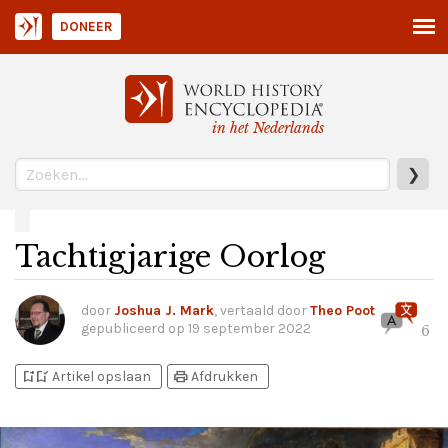
DONEER
in het Nederlands
❯
Tachtigjarige Oorlog
door
Joshua J. Mark
, vertaald door
Theo Poot
gepubliceerd op
19 september 2022
6
bookmark_add
bookmark_added
print
Artikel opslaan
Afdrukken