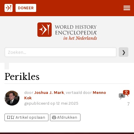
DONEER
in het Nederlands
❯
Perikles
door
Joshua J. Mark
, vertaald door
Menno
Kok
gepubliceerd op
12 mei 2025
7
bookmark_add
bookmark_added
print
Artikel opslaan
Afdrukken