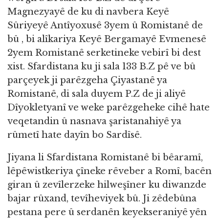
Magnezyayê de ku di navbera Keyê
Sûriyeyê Antîyoxusê 3yem û Romistanê de
bû , bi alîkariya Keyê Bergamayê Evmenesê
2yem Romistanê serketineke vebirî bi dest
xist. Sfardistana ku ji sala 133 B.Z pê ve bû
parçeyek ji parêzgeha Çiyastanê ya
Romistanê, di sala duyem P.Z de ji aliyê
Dîyokletyanî ve weke parêzgeheke cihê hate
veqetandin û nasnava şaristanahiyê ya
rûmetî hate dayîn bo Sardîsê.
Jiyana li Sfardistana Romistanê bi bêaramî,
lêpêwistkeriya çîneke rêveber a Romî, bacên
giran û zevîlerzeke hilweşîner ku diwanzde
bajar rûxand, tevîheviyek bû. Ji zêdebûna
pestana pere û serdanên keyekseraniyê yên