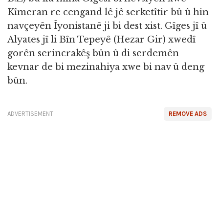
Kîmeran re cengand lê jê serketîtir bû û hin
navçeyên Îyonistanê ji bi dest xist. Gîges jî û
Alyates jî li Bîn Tepeyê (Hezar Gir) xwedî
gorên serincrakêş bûn û di serdemên
kevnar de bi mezinahiya xwe bi nav û deng
bûn.
ADVERTISEMENT
REMOVE ADS