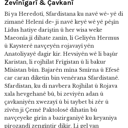
Zevînîgarî & Çavkanî
Bi ya Heredotî, Sfardistana ku navê wê- yê di
zimanê Helenî de- ji navê keyê wê yê pêşîn
Lîdus hatiye dariştin û her wisa weke
Maeonîa jî dihate zanîn, li Geliyên Hermus
û Kaysterê navçeyên rojavayî yên
Anatoliyayê dagir kir. Hevsiyên wê li başûr
Karistan, li rojhilat Frîgistan û li bakur
Mîsistan bûn. Bajarên mîna Smîrna û Efesê
car caran diketin bin venêrana Sfardistanê.
Sfardistan, ku di navbera Rojhilat û Rojava
xala hevgehanê bû, bi zeviyên adan û
çavkaniyên xwezayî û bi taybet bi zêr û
zîvên ji Çemê Paktolosê dihatin bû
navçeyeke girîn a bazirganiyê ku keyaniya
pîrozandî zengîntir dikir. Li gel van