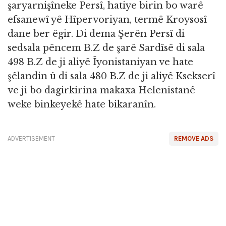
şaryarnişîneke Persî, hatiye birin bo warê
efsanewî yê Hîpervoriyan, termê Kroysosî
dane ber êgir. Di dema Şerên Persî di
sedsala pêncem B.Z de şarê Sardîsê di sala
498 B.Z de ji aliyê Îyonistaniyan ve hate
şêlandin û di sala 480 B.Z de ji aliyê Ksekserî
ve ji bo dagirkirina makaxa Helenistanê
weke binkeyekê hate bikaranîn.
ADVERTISEMENT
REMOVE ADS