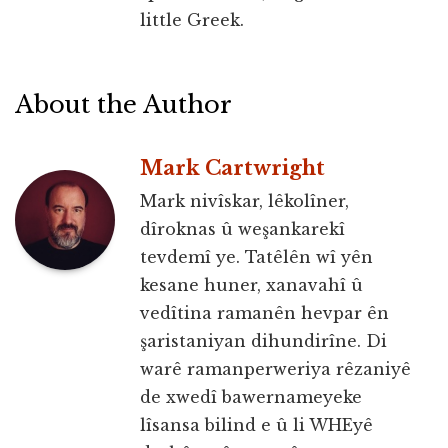
little Greek.
About the Author
Mark Cartwright
Mark nivîskar, lêkolîner,
dîroknas û weşankarekî
tevdemî ye. Tatêlên wî yên
kesane huner, xanavahî û
vedîtina ramanên hevpar ên
şaristaniyan dihundirîne. Di
warê ramanperweriya rêzaniyê
de xwedî bawernameyeke
lîsansa bilind e û li WHEyê