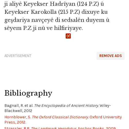
ji aliyê Keyekser Hadrîyan (124 P.Z) û
Keyekser Karokolla (215 P.Z) dixuye ku
geşdariya navçeyê di sedsalên duyem û
sêyem P.Z ji nû ve hilfiriyaye.
ADVERTISEMENT
REMOVE ADS
Bibliography
Bagnall, R. et al.
The Encyclopedia of Ancient History.
Wiley-
Blackwell, 2012
Hornblower, S.
The Oxford Classical Dictionary.
Oxford University
Press, 2012.
Strassler, R.B.
The Landmark Herodotus.
Anchor Books, 2009.