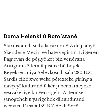
Dema Helenkî û Romistanê
Sfardistan di sedsala çarem B.Z de ji aliyê
Skenderê Mezin ve hate vegirtin. Di Şerên
Paşrevan de pêşiyê ket bin venêrana
Antîgonusê 1em û pişt re bû beşek
Keyekseraniya Selevkosî di sala 280 B.Z.
Sardîs cihê xwe weke pêtexteke girîng a
navçeyî kudirand û kêr ji bernameyeke
veavakeriyê ku Peristgeha Artemîsê ,
şanogehek û yarîgehek dihundirand,
wergirt. Di sala 189 B.Z de di Şerê