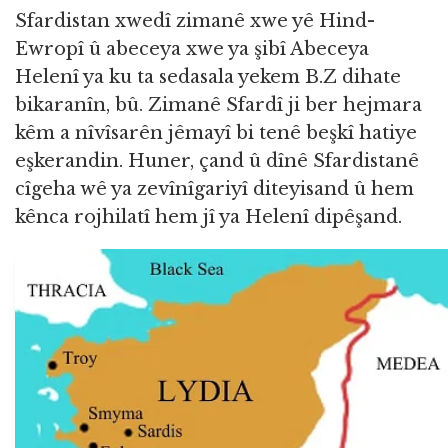
Sfardistan xwedî zimanê xwe yê Hind-
Ewropî û abeceya xwe ya şibî Abeceya
Helenî ya ku ta sedasala yekem B.Z dihate
bikaranîn, bû. Zimanê Sfardî ji ber hejmara
kêm a nîvîsarên jêmayî bi tenê beşkî hatiye
eşkerandin. Huner, çand û dînê Sfardistanê
cîgeha wê ya zevînîgariyî diteyisand û hem
kênca rojhilatî hem jî ya Helenî dipêşand.