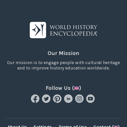
Our Mission
Our mission is to engage people with cultural heritage
and to improve history education worldwide.
Follow Us (
)
About Us
•
Settings
•
Terms of Use
•
Contact (
)