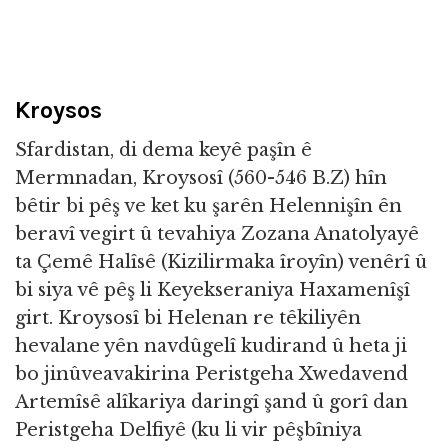
Kroysos
Sfardistan, di dema keyê paşîn ê
Mermnadan, Kroysosî (560-546 B.Z) hîn
bêtir bi pêş ve ket ku şarên Helennişîn ên
beravî vegirt û tevahiya Zozana Anatolyayê
ta Çemê Halîsê (Kizilirmaka îroyîn) venêrî û
bi siya vê pêş li Keyekseraniya Haxamenîşî
girt. Kroysosî bi Helenan re têkiliyên
hevalane yên navdûgelî kudirand û heta ji
bo jinûveavakirina Peristgeha Xwedavend
Artemîsê alîkariya daringî şand û gorî dan
Peristgeha Delfiyê (ku li vir pêşbîniya