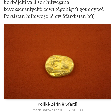
berbêjekî ya li ser hilweşana
keyekseraniyekê çewt têgehîşt û got qey wê
Persistan hilbiweşe lê ew Sfardistan bû).
Polikê Zêrîn ê Sfardî
Mark Cartwright (CC BY-NC-SA)