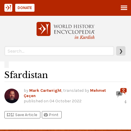
DONATE
in Kurdish
❯
Sfardistan
by
Mark Cartwright
, translated by
Mehmet
Çeçen
published on
04 October 2022
4
bookmark_add
bookmark_added
print
Save Article
Print