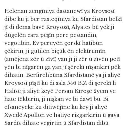
Helenan zengîniya dastanewî ya Kroysosî
dibe ku ji ber rasteqîniya ku Sfardistan belkî
jî di dema bavê Kroysosî, Alyates bû yek ji
dûgelên cara pêşîn pere pestandin,
vegotibin. Ev pereyên çorskî hatibûn
çêkirin, ji gutilên biçûk ên elektrumîn
(amêjena zêr û zîvî) yan jî ji zêr û zîvên petî
yên bi nîgarên ga yan jî şêrekî nîşankirî pêk
dihatin. Berfirehbûna Sfardistanê ya ji aliyê
Kroysosî pîştî ku di sala 546 B.Z di şerekî li
Halîsê ji aliyê keyê Persan Kîroşê 2yem ve
hate têkbirin, ji nişkan ve bi dawî bû. Bi
efsaneyeke ku ditiwêjîne ku key ji aliyê
Xwedê Apollon ve hatiye rizgarkirin û gava
Sardîs dihate vegirtin û Sfardistan dibû