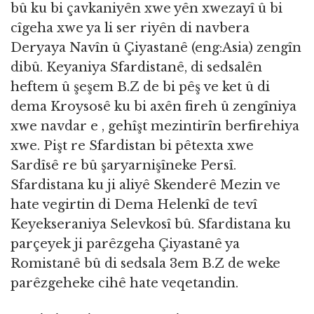
bû ku bi çavkaniyên xwe yên xwezayî û bi
cîgeha xwe ya li ser riyên di navbera
Deryaya Navîn û Çiyastanê (eng:Asia) zengîn
dibû. Keyaniya Sfardistanê, di sedsalên
heftem û şeşem B.Z de bi pêş ve ket û di
dema Kroysosê ku bi axên fireh û zengîniya
xwe navdar e , gehîşt mezintirîn berfirehiya
xwe. Pişt re Sfardistan bi pêtexta xwe
Sardîsê re bû şaryarnişîneke Persî.
Sfardistana ku ji aliyê Skenderê Mezin ve
hate vegirtin di Dema Helenkî de tevî
Keyekseraniya Selevkosî bû. Sfardistana ku
parçeyek ji parêzgeha Çiyastanê ya
Romistanê bû di sedsala 3em B.Z de weke
parêzgeheke cihê hate veqetandin.