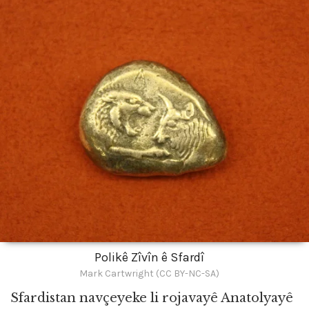
Polikê Zîvîn ê Sfardî
Mark Cartwright (CC BY-NC-SA)
Sfardistan navçeyeke li rojavayê Anatolyayê