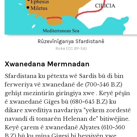
Rûzevînîgariya Sfardistanê
Roke (CC BY-SA)
Xwanedana Mermnadan
Sfardistana ku pêtexta wê Sardîs bû di bin
ferweriya vê xwanedanê de (700-546 B.Z)
gehîşt mezintirîn girîngiya xwe . Keyê pêşîn
ê xwanedanê Gîges bû (680-645 B.Z) ku
dikare xwedîtiya navdariya "yekem zordestê
navandî di tomarên Helenan de" bitiwêjîne.
Keyê çarem ê xwanedanê Alyates (610-560
B.Z) bû ku mîna Gîgesî bi hevsiyên xwe