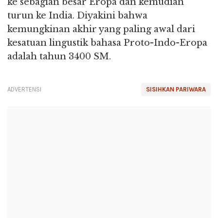
ke sebagian besar Eropa dan kemudian
turun ke India. Diyakini bahwa
kemungkinan akhir yang paling awal dari
kesatuan lingustik bahasa Proto-Indo-Eropa
adalah tahun 3400 SM.
ADVERTENSI
SISIHKAN PARIWARA