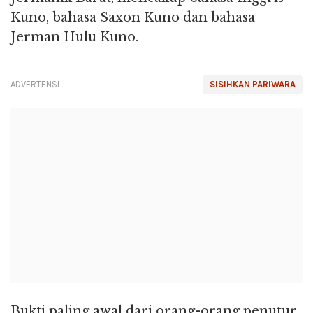
Kuno, bahasa Saxon Kuno dan bahasa
Jerman Hulu Kuno.
ADVERTENSI
SISIHKAN PARIWARA
Bukti paling awal dari orang-orang penutur