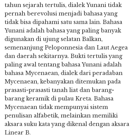
tahun sejarah tertulis, dialek Yunani tidak
pernah berevolusi menjadi bahasa yang
tidak bisa dipahami satu sama lain. Bahasa
Yunani adalah bahasa yang paling banyak
digunakan di ujung selatan Balkan,
semenanjung Peloponnesia dan Laut Aegea
dan daerah sekitarnya. Bukti tertulis yang
paling awal tentang bahasa Yunani adalah
bahasa Mycenaean, dialek dari peradaban
Mycenaean, kebanyakan ditemukan pada
prasasti-prasasti tanah liat dan barang-
barang keramik di pulau Kreta. Bahasa
Mycenaean tidak mempunyai sistem
penulisan alfabetik, melainkan memiliki
aksara suku kata yang dikenal dengan aksara
Linear B.