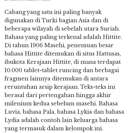
Cabang yang satu ini paling banyak
digunakan di Turki bagian Asia dan di
beberapa wilayah di sebelah utara Suriah.
Bahasa yang paling terkenal adalah Hittite.
Di tahun 1906 Masehi, penemuan besar
bahasa Hittite ditemukan di situs Hattusas,
ibukota Kerajaan Hittite, di mana terdapat
10.000 tablet-tablet runcing dan berbagai
fragmen lainnya ditemukan di antara
reruntuhan arsip kerajaan. Teks-teks ini
berasal dari pertengahan hingga akhir
milenium kedua sebelum masehi. Bahasa
Luvia, bahasa Pala, bahasa Lykia dan bahasa
Lydia adalah contoh lain keluarga bahasa
yang termasuk dalam kelompok ini.