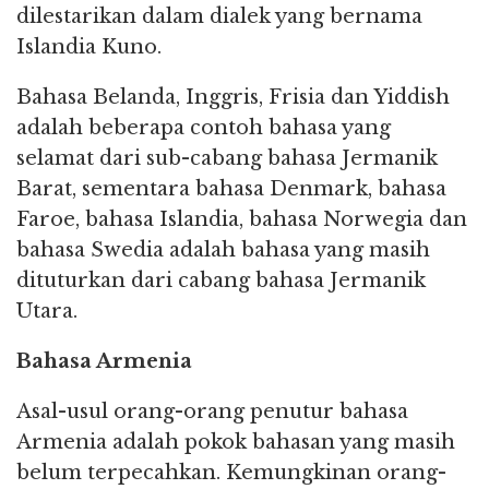
dilestarikan dalam dialek yang bernama
Islandia Kuno.
Bahasa Belanda, Inggris, Frisia dan Yiddish
adalah beberapa contoh bahasa yang
selamat dari sub-cabang bahasa Jermanik
Barat, sementara bahasa Denmark, bahasa
Faroe, bahasa Islandia, bahasa Norwegia dan
bahasa Swedia adalah bahasa yang masih
dituturkan dari cabang bahasa Jermanik
Utara.
Bahasa Armenia
Asal-usul orang-orang penutur bahasa
Armenia adalah pokok bahasan yang masih
belum terpecahkan. Kemungkinan orang-