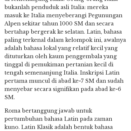
bukanlah penduduk asli Italia: mereka
masuk ke Italia menyeberangi Pegunungan
Alpen sekitar tahun 1000 SM dan secara
bertahap bergerak ke selatan. Latin, bahasa
paling terkenal dalam kelompok ini, awalnya
adalah bahasa lokal yang relatif kecil yang
dituturkan oleh kaum penggembala yang
tinggal di pemukiman pertanian kecil di
tengah semenanjung Italia. Inskripsi Latin
pertama muncul di abad ke-7 SM dan sudah
menyebar secara signifikan pada abad ke-6
SM.
Roma bertanggung jawab untuk
pertumbuhan bahasa Latin pada zaman
kuno. Latin Klasik adalah bentuk bahasa