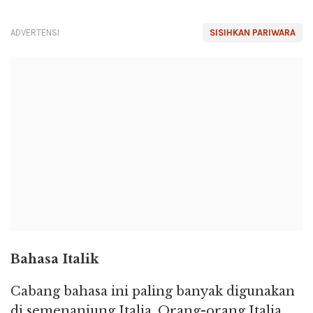
ADVERTENSI
SISIHKAN PARIWARA
Bahasa Italik
Cabang bahasa ini paling banyak digunakan
di semenanjung Italia. Orang-orang Italia