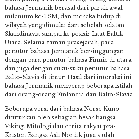
bahasa Jermanik berasal dari paruh awal
milenium ke-1 SM, dan mereka hidup di
wilayah yang dimulai dari sebelah selatan
Skandinavia sampai ke pesisir Laut Baltik
Utara. Selama zaman prasejarah, para
penutur bahasa Jermanik bersinggungan
dengan para penutur bahasa Finnic di utara
dan juga dengan suku-suku penutur bahasa
Balto-Slavia di timur. Hasil dari interaksi ini,
bahasa Jermanik menyerap beberapa istilah
dari orang-orang Finlandia dan Balto-Slavia.
Beberapa versi dari bahasa Norse Kuno
dituturkan oleh sebagian besar bangsa
Viking. Mitologi dan cerita rakyat pra-
Kristen Bangsa Asli Nordik juga sudah