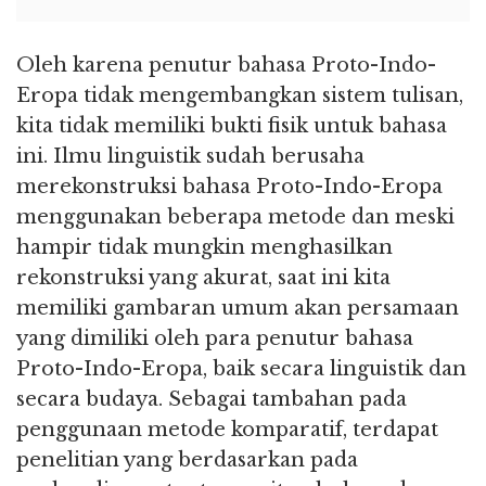
Oleh karena penutur bahasa Proto-Indo-
Eropa tidak mengembangkan sistem tulisan,
kita tidak memiliki bukti fisik untuk bahasa
ini. Ilmu linguistik sudah berusaha
merekonstruksi bahasa Proto-Indo-Eropa
menggunakan beberapa metode dan meski
hampir tidak mungkin menghasilkan
rekonstruksi yang akurat, saat ini kita
memiliki gambaran umum akan persamaan
yang dimiliki oleh para penutur bahasa
Proto-Indo-Eropa, baik secara linguistik dan
secara budaya. Sebagai tambahan pada
penggunaan metode komparatif, terdapat
penelitian yang berdasarkan pada