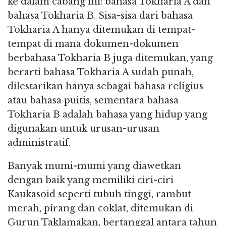
ke dalam cabang ini: bahasa Tokharia A dan
bahasa Tokharia B. Sisa-sisa dari bahasa
Tokharia A hanya ditemukan di tempat-
tempat di mana dokumen-dokumen
berbahasa Tokharia B juga ditemukan, yang
berarti bahasa Tokharia A sudah punah,
dilestarikan hanya sebagai bahasa religius
atau bahasa puitis, sementara bahasa
Tokharia B adalah bahasa yang hidup yang
digunakan untuk urusan-urusan
administratif.
Banyak mumi-mumi yang diawetkan
dengan baik yang memiliki ciri-ciri
Kaukasoid seperti tubuh tinggi, rambut
merah, pirang dan coklat, ditemukan di
Gurun Taklamakan, bertanggal antara tahun