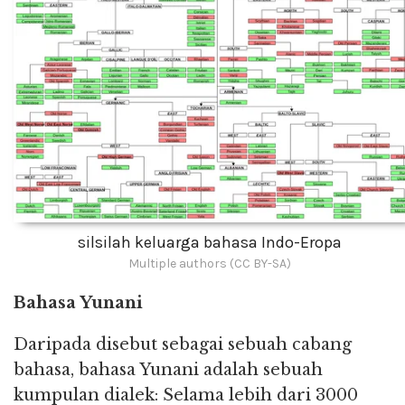
silsilah keluarga bahasa Indo-Eropa
Multiple authors (CC BY-SA)
Bahasa Yunani
Daripada disebut sebagai sebuah cabang
bahasa, bahasa Yunani adalah sebuah
kumpulan dialek: Selama lebih dari 3000