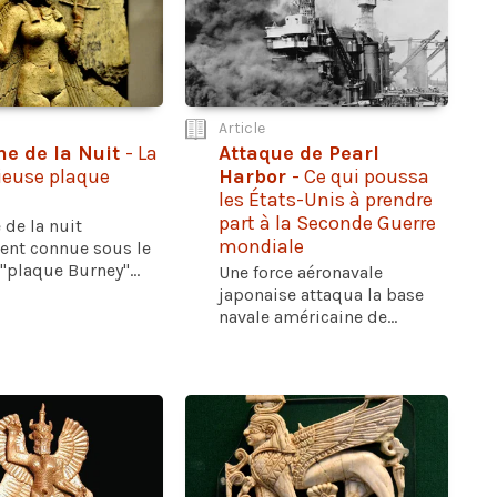
Article
ne de la Nuit
- La
Attaque de Pearl
ieuse plaque
Harbor
- Ce qui poussa
les États-Unis à prendre
part à la Seconde Guerre
 de la nuit
mondiale
ent connue sous le
plaque Burney"...
Une force aéronavale
japonaise attaqua la base
navale américaine de...