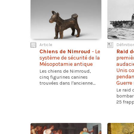
Article
Définitio
Chiens de Nimroud
- Le
Raid d
système de sécurité de la
premiè
Mésopotamie antique
audaci
Unis co
Les chiens de Nimroud,
pendan
cinq figurines canines
Guerre
trouvées dans l'ancienne...
Le raid 
bombard
25 frapp