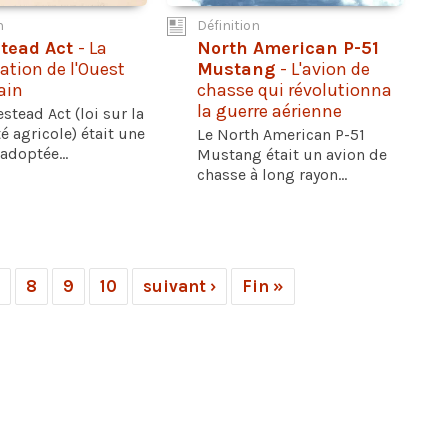
n
Définition
tead Act
- La
North American P-51
ation de l'Ouest
Mustang
- L'avion de
ain
chasse qui révolutionna
la guerre aérienne
tead Act (loi sur la
é agricole) était une
Le North American P-51
adoptée...
Mustang était un avion de
chasse à long rayon...
8
9
10
suivant ›
Fin »