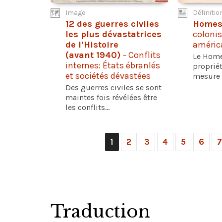
Image
Définitio
12 des guerres civiles
Homes
les plus dévastatrices
colonis
de l’Histoire
améric
(avant 1940)
- Conflits
Le Homes
internes: États ébranlés
propriét
et sociétés dévastées
mesure 
Des guerres civiles se sont
maintes fois révélées être
les conflits...
1
2
3
4
5
6
7
Traduction