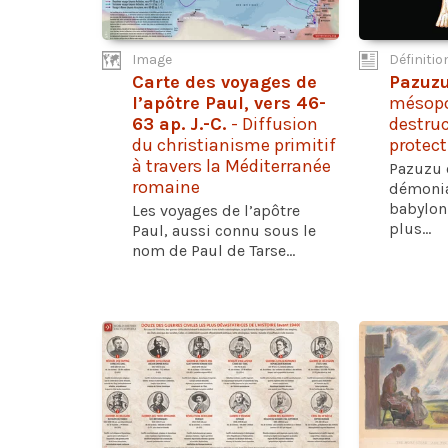
Image
Définitio
Carte des voyages de
Pazuz
l’apôtre Paul, vers 46-
mésopo
63 ap. J.-C.
- Diffusion
destruc
du christianisme primitif
protect
à travers la Méditerranée
Pazuzu 
romaine
démonia
babylon
Les voyages de l’apôtre
plus...
Paul, aussi connu sous le
nom de Paul de Tarse...