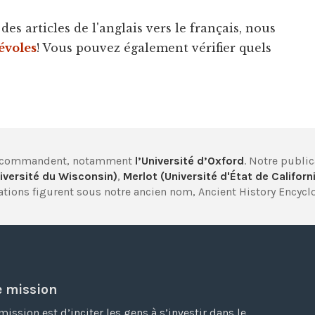
es articles de l'anglais vers le français, nous
évoles
! Vous pouvez également vérifier quels
 recommandent, notamment
l’Université d’Oxford
. Notre publi
iversité du Wisconsin)
,
Merlot (Université d'État de Californ
tions figurent sous notre ancien nom, Ancient History Encycl
e mission
mission est d’inciter les gens à s’investir dans le