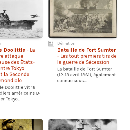
n
Définition
e Doolittle
- La
Bataille de Fort Sumter
re attaque
- Les tout premiers tirs de
euse des États-
la guerre de Sécession
ntre Tokyo
La bataille de Fort Sumter
t la Seconde
(12-13 avril 1861), également
 mondiale
connue sous...
de Doolittle vit 16
iers américains B-
er Tokyo...