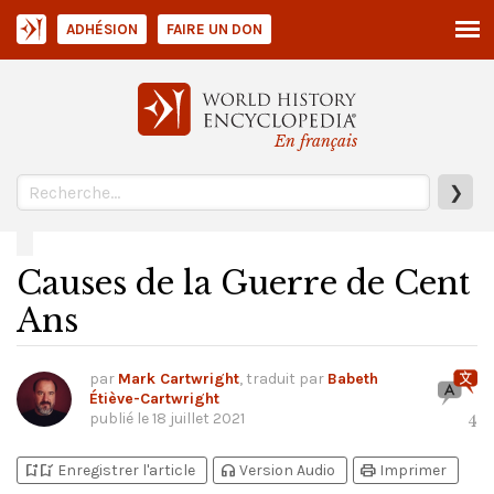
ADHÉSION
FAIRE UN DON
En français
❯
Causes de la Guerre de Cent
Ans
par
Mark Cartwright
, traduit par
Babeth
Étiève-Cartwright
publié le
18 juillet 2021
4
bookmark_add
bookmark_added
headphones
print
Enregistrer l'article
Version Audio
Imprimer