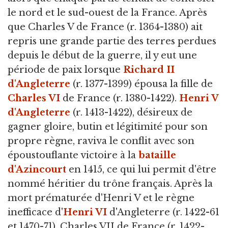
le nord et le sud-ouest de la France. Après
que Charles V de France (r. 1364-1380) ait
repris une grande partie des terres perdues
depuis le début de la guerre, il y eut une
période de paix lorsque
Richard II
d'Angleterre
(r. 1377-1399) épousa la fille de
Charles VI
de France (r. 1380-1422).
Henri V
d'Angleterre
(r. 1413-1422), désireux de
gagner gloire, butin et légitimité pour son
propre règne, raviva le conflit avec son
époustouflante victoire à la
bataille
d'Azincourt
en 1415, ce qui lui permit d'être
nommé héritier du trône français. Après la
mort prématurée d'Henri V et le règne
inefficace d'
Henri VI
d'Angleterre (r. 1422-61
et 1470-71), Charles VII de France (r. 1422-