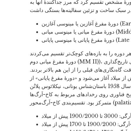
رۀ مشخص تقسیم کرد که مرز جداکنندۀ آنها به
دوره را به بازه‌های کوچک‌تر تقسیم می‌کردند (مثلن
دورۀ مفرغ میانی دوم (MM II))، قدری دقیق‌تر شد. پس از آن، روش‌های علمی تاریخ‌گذاری
گاه‌نگاری‌های قبلی را از این هم بالاتر بردند.
اساس، «دورۀ مفرغ آغازین» از حدود 3500 پیش از میلاد آغاز می‌شود و «دورۀ مفرغ پایانی» از
حدود 1700 پیش از میلاد. در سال 1958 باستان‌شناس یونانی، نیکلائوس پلاتُن (Nikolaos Platon)،
اریخ فناوری روی رخدادهای مربوط به کاخ-اَرگ‌ها
1900/ پیش از میلاد
1900 تا 1700 پیش از میلاد