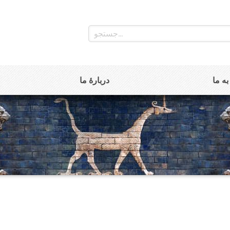
ه ما
دربارۀ ما