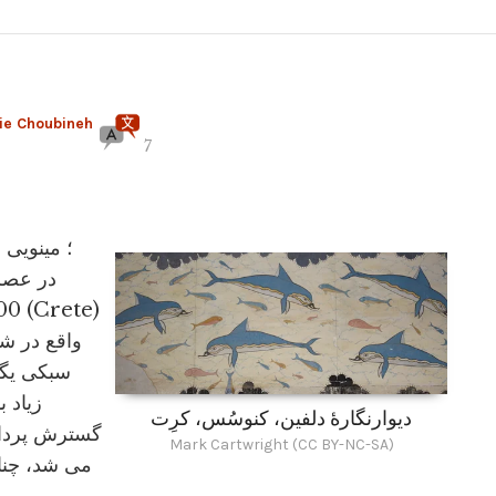
ie Choubineh
7
واقع در ش
سبکی یگا
زیاد 
دیوارنگارۀ دلفین، کنوسُس، کرِت
گسترش پردامن
Mark Cartwright (CC BY-NC-SA)
می شد، چنان