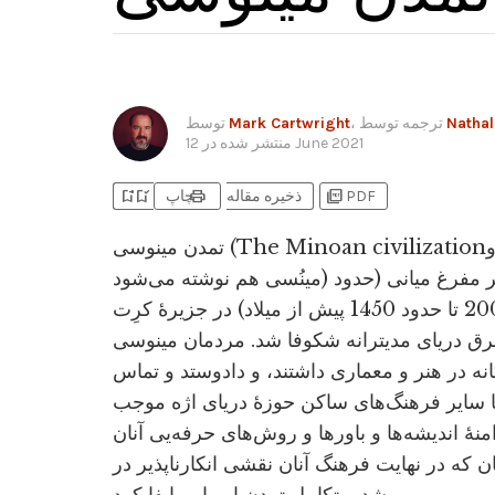
Nathal
، ترجمه توسط
Mark Cartwright
توسط
12 June 2021
منتشر شده در
bookmark_add
bookmark_added
print
picture_as_pdf
PDF
ذخیره مقاله
چاپ
تمدن مینوسی (The Minoan civilization؛ مینویی و
مینُسی هم نوشته می‌شود) در عصر مفرغ میانی (حدود
2000 تا حدود 1450 پیش از میلاد) در جزیرۀ کرِت (Crete)
رق دریای مدیترانه شکوفا شد. مردمان مینوسی
نه در هنر و معماری داشتند، و دادوستد و تماس
با سایر فرهنگ‌های ساکن حوزۀ دریای اژه موجب
ۀ اندیشه‌ها و باورها و روش‌های حرفه‌یی آنان
 که در نهایت فرهنگ آنان نقشی انکارناپذیر در