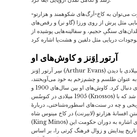
رشد و تکامل تمدن اروپایی ایفا کرد.
 می‌توان به کاخ-اَرگ‌های شکوهمند و هزارتو-
ایی مثل پرش از روی ورزا (گاو نر) و رقص‌های
دان‌های سنگیِ حجیم، و سفالینه‌هایی پوشیده از
آرتور اِوَنز و کاوش‌های او
سِر آرتور اِوَنز (Arthur Evans) نخستین باستان‌پژوهی بود که در اوایل قرن بیستم میلادی با دیدن
به عنوان طلسم و چشم‌زخم به خود می‌آویختند،
نظریۀ وجود تمدنی باستانی در این جزیره را به‌طور جدی دنبال کرد. کاوش‌های او بین سال‌های 1900 و
1905 میلادی در کنوسُس (Knossos) منجر به پیدا شدن ویرانه‌هایی عظیم از دل خاک شد که با
اریخی و چه در سنت‌های اسطوره‌شناختی، دربارۀ
ِ افسانۀ هزارتو (لابیرنت) در کاخ مینوس شاه
(King Minos) هماهنگی زیادی داشتند. «مینوسی» نامی بود که اِوَنز برای اشاره به دوران حکومت این
و تاریخ پیدایش و زوال فرهنگ کِرتی را، بر اساس