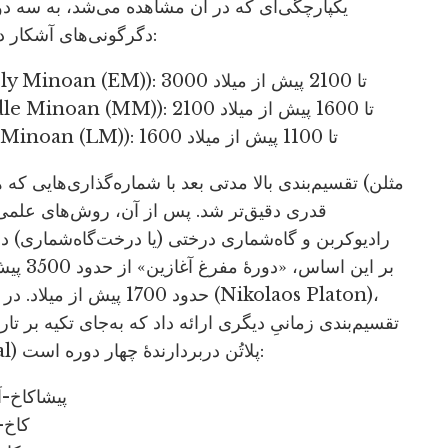
یکپارچگی‌ای که در آن مشاهده می‌شد، به سه دو
دگرگونی‌های آشکار در سبک ساخت و تزئین سفالینه‌ها بستگی داشت:
دورۀ مفرغ آغازین یا مینوسی آغازین (Early Minoan (EM)): 3000 تا 2100 پیش از میلاد
دورۀ مفرغ میانی یا مینوسی میانی (Middle Minoan (MM)): 2100 تا 1600 پیش از میلاد
دورۀ مفرغ پایانی یا مینوسی پایانی (Late Minoan (LM)): 1600 تا 1100 پیش از میلاد
تقسیم‌بندی بالا مدتی بعد با شماره‌گذاری‌هایی که هر 
رادیوکربن و گاه‌شماری درختی (یا درخت‌گاه‌شماری) دقت 
بر این 
تقسیم‌بندی زمانیِ دیگری ارائه داد که به‌جای تکیه بر ت
متمرکز بود. تقسیم‌بندی کاخ-اَرگ‌محور (palatial) پلاتُن دربردارندۀ چهار دوره است:
پیشاکاخ-اَرگی: 3000 تا 2000
کاخ-اَرگی: /2000