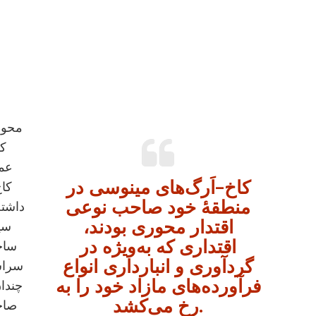
محوطه
که
عما
کاخ–اَرگ‌های مینوسی در
کاخ
منطقۀ خود صاحب نوعی
داشته
اقتدار محوری بودند،
سی
اقتداری که به‌ویژه در
ساخ
گردآوری و انبارداری انواع
سراسر
فرآورده‌های مازاد خود را به
چندا
رخ می‌کشد.
صاح