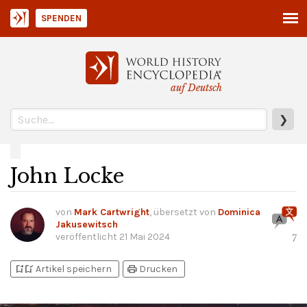
SPENDEN
auf Deutsch
❯
John Locke
von
Mark Cartwright
, übersetzt von
Dominica
Jakusewitsch
veröffentlicht
21 Mai 2024
7
bookmark_add
bookmark_added
print
Artikel speichern
Drucken