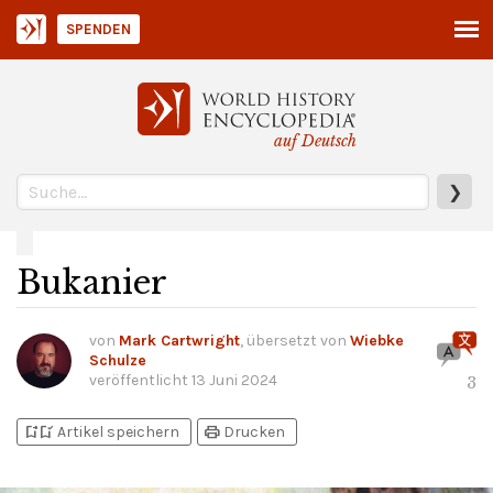
SPENDEN
auf Deutsch
❯
Bukanier
von
Mark Cartwright
, übersetzt von
Wiebke
Schulze
veröffentlicht
13 Juni 2024
3
bookmark_add
bookmark_added
print
Artikel speichern
Drucken