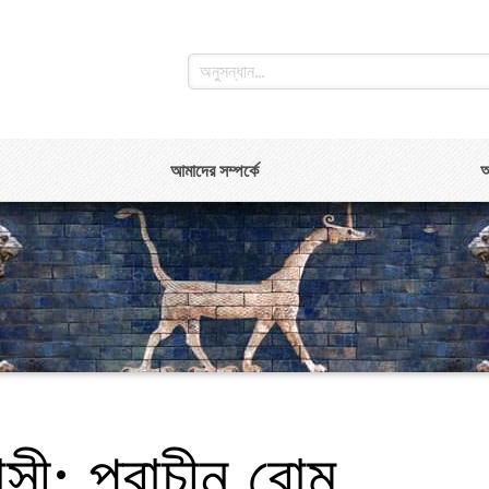
আমাদের সম্পর্কে
আ
সী: প্রাচীন রোম