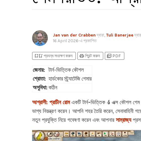
Jan van der Crabben
দ্বারা,
Tuli Banerjee
দ্বার
16 April 2026
-এ প্রকাশিত
bookmark_add
bookmark_added
print
picture_as_pdf
প্রবন্ধ সংরক্ষণ করুন
প্রিন্ট করুন
PDF
জেনার:
টার্ন-ভিত্তিক কৌশল
শ্রোতা:
হার্ডকোর স্ট্র্যাটেজি গেমার
অসুবিধা:
কঠিন
আগ্রাসী: প্রাচীন রোম
একটি টার্ন-ভিত্তিক 4 এক্স কৌশল গেম যে
ভাগ্য নিয়ন্ত্রণ করেন। আপনি শহর তৈরি করেন, সেনাবাহিনী গড়
নতুন প্রযুক্তি নিয়ে গবেষণা করেন এবং আপনার
সাম্রাজ্য
প্রস