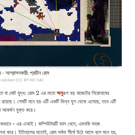
 - আগ্রাসনকারী: প্রাচীন রোম
Crabben (CC BY-NC-SA)
যতা বা মোট যুদ্ধ: রোম 2 এর মতো
অনু
রূপ বড় বাজেটের শিরোনামের
াব রয়েছে। গেমটি মনে হয় এটি একটি ভিন্ন যুগ থেকে এসেছে, তবে এটি
া আকর্ষণ যুক্ত করে।
্যজনকভাবে - এর এআই। কম্পিউটারটি ভাল খেলে, এমনকি সহজ
চালনা করে। ইতিহাসের মতোই, রোম সর্বদা শীর্ষে উঠে আসে বলে মনে হয়,