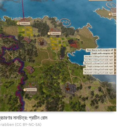
চারণার মানচিত্র: প্রাচীন রোম
Crabben (CC BY-NC-SA)