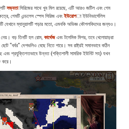
লেটি
সভ্যতা
সিরিজের সাথে খুব মিল রয়েছে, এটি আরও জটিল এবং গেম
েত্রে, গেমটি এন্ডলেস স্পেস সিরিজ এবং
ইউরোপ
া ইউনিভার্সেলিস
টি যেখানে ম্যানুয়ালটি পড়ার মতো, এমনকি অভিজ্ঞ কৌশলবিদদের জন্যও।
ছে নেয়। বড় তিনটি হল রোম,
কার্থেজ
এবং টলেমিক মিশর, তবে খেলোয়াড়রা
ের ছোট "বর্বর" দেশগুলিও বেছে নিতে পারে। সব রাষ্ট্রই সমানভাবে কঠিন
করেছে এবং প্রযুক্তিগতভাবে উন্নত (শক্তিশালী সামরিক ইউনিট সহ) যখন
রু করে।