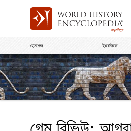
বাঙালিতে
হোমপেজ
ইংরেজিতে
গেম রিভিউ: আগ্রা