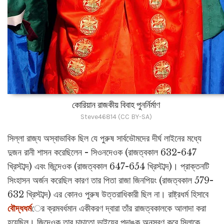
কোরিয়ান রাজকীয় বিবাহ পুনর্নির্মাণ
Steve46814 (CC BY-SA)
সিল্লা রাজ্য অস্বাভাবিক ছিল যে পুরুষ সার্বভৌমদের দীর্ঘ লাইনের মধ্যে
দুজন রানী শাসন করেছিলেন - সিওনদেওক (রাজত্বকাল 632-647
খ্রিস্টাব্দ) এবং জিন্দেওক (রাজত্বকাল 647-654 খ্রিস্টাব্দ)। প্রাক্তনটি
সিংহাসন অর্জন করেছিল কারণ তার পিতা রাজা জিনপিয়ং (রাজত্বকাল 579-
632 খ্রিস্টাব্দ) এর কোনও পুরুষ উত্তরাধিকারী ছিল না। রাষ্ট্রধর্ম হিসাবে
বৌদ্ধধর্ম
ের ক্রমবর্ধমান একীকরণ দ্বারা তাঁর রাজত্বকালকে আলাদা করা
হয়েছিল। জিন্দেওক তার চাচাতো ভাইয়ের পদাঙ্ক অনুসরণ করে সিলাকে