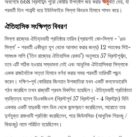
অবশেষে 668 খ্রিস্টাব্দে পুরো কোরীয় উপদ্বীপ জয় করার
অনু
মতি দেয়, যা
পরবর্তী তিন শতাব্দী ধরে ইউনিফাইড সিল্লা কিংডম হিসাবে শাসন করে।
ঐতিহাসিক সংক্ষিপ্ত বিবরণ
সিল্লা রাজ্যের ঐতিহ্যবাহী প্রতিষ্ঠার তারিখ (প্রায়শই কো-সিল্লা - 'ওল্ড
সিল্লা' - পরবর্তী একীভূত যুগ থেকে আলাদা করার জন্য) 12 শতকের সিই-
সামগুক সাগি ('তিন রাজ্যের ঐতিহাসিক রেকর্ড') অনুসারে 57 খ্রিস্টপূর্বাব্দ,
তবে এটি সঠিক হওয়ার সম্ভাবনা নেই এবং আধুনিক ঐতিহাসিকরা সিল্লাকে
একক রাজনৈতিক সত্তা হিসাবে বর্ণনা করার সময় পরবর্তী তারিখটি পছন্দ
করেন। দক্ষিণ-পূর্ব কোরিয়ার জিনহান উপজাতিরা যখন একটি কনফেডারেসি
গঠন করেছিল তখন রাজ্যটি প্রথম বিকশিত হয়েছিল। ঐতিহ্যবাহী প্রতিষ্ঠাতা
ব্যক্তিত্ব হলেন হিওকজিওস (খ্রিস্টপূর্ব 57 খ্রিস্টপূর্ব - 4 খ্রিস্টাব্দ) যিনি
একবার একটি যাদুকরী লাল ডিম থেকে জন্মগ্রহণ করেছিলেন, সারোতে তার
দুর্গযুক্ত রাজধানী প্রতিষ্ঠা করেছিলেন, পরে জিউমসিয়ং (আধুনিক গিয়ংজু /
কিয়ংজু) নামে পরিচিত হয়েছিলেন।