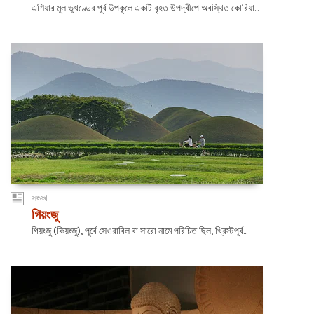
এশিয়ার মূল ভূখণ্ডের পূর্ব উপকূলে একটি বৃহত উপদ্বীপে অবস্থিত কোরিয়া...
সংজ্ঞা
গিয়ংজু
গিয়ংজু (কিয়ংজু), পূর্বে সেওরাবিল বা সারো নামে পরিচিত ছিল, খ্রিস্টপূর্ব...