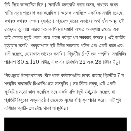
ঢিবি দিয়ে আচ্ছাদিত ছিল। সমাধিটি জলরোধী করার জন্য, পাথরের মধ্যে
মাটির স্তর প্রয়োগ করা হয়েছিল। অনেক সমাধিতে একাধিক সমাধি রয়েছে,
কখনও কখনও দশজন ব্যক্তি। প্রবেশদ্বারের অভাবের অর্থ হ'ল অন্য দুটি
রাজ্যের তুলনায় আরও অনেক সিল্লা সমাধি অক্ষত অবস্থায় রয়েছে এবং
তাই সোনার মুকুট থেকে জেড গহনা পর্যন্ত ধন সরবরাহ করেছে। এই জাতীয়
বৃহত্তম সমাধি, প্রকৃতপক্ষে দুটি ঢিবির সমন্বয়ে গঠিত এবং একটি রাজা এবং
রানী রয়েছে, হোয়াংনাম তায়েচং সমাধি। খ্রিস্টীয় 5-7 তম শতাব্দীর, সমাধিটির
পরিমাপ 80 x 120 মিটার, এবং এর ঢিবিগুলি 22 এবং 23 মিটার উঁচু।
গিয়ংজুতে উল্লেখযোগ্য বেঁচে থাকা কাঠামোগুলির মধ্যে রয়েছে খ্রিস্টীয় 7 ম
শতাব্দীর মাঝামাঝি চিওমসিওংডে মানমন্দির। নয় মিটার লম্বা, এটি একটি
সূর্যঘড়ির মতো কাজ করেছিল তবে একটি দক্ষিণমুখী উইন্ডোও রয়েছে যা
প্রতিটি বিষুবের অভ্যন্তরীণ মেঝেতে সূর্যের রশ্মি ক্যাপচার করে। এটি পূর্ব
এশিয়ার প্রাচীনতম বেঁচে থাকা মানমন্দির।