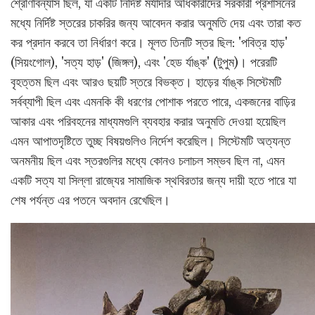
শ্রেণিবিন্যাস ছিল, যা একটি নির্দিষ্ট মর্যাদার অধিকারীদের সরকারী প্রশাসনের
মধ্যে নির্দিষ্ট স্তরের চাকরির জন্য আবেদন করার অনুমতি দেয় এবং তারা কত
কর প্রদান করবে তা নির্ধারণ করে। মূলত তিনটি স্তর ছিল: 'পবিত্র হাড়'
(সিয়ংগোল), 'সত্য হাড়' (জিঙ্গল), এবং 'হেড র্যাঙ্ক' (টুপুম)। পরেরটি
বৃহত্তম ছিল এবং আরও ছয়টি স্তরে বিভক্ত। হাড়ের র্যাঙ্ক সিস্টেমটি
সর্বব্যাপী ছিল এবং এমনকি কী ধরণের পোশাক পরতে পারে, একজনের বাড়ির
আকার এবং পরিবহনের মাধ্যমগুলি ব্যবহার করার অনুমতি দেওয়া হয়েছিল
এমন আপাতদৃষ্টিতে তুচ্ছ বিষয়গুলিও নির্দেশ করেছিল। সিস্টেমটি অত্যন্ত
অনমনীয় ছিল এবং স্তরগুলির মধ্যে কোনও চলাচল সম্ভব ছিল না, এমন
একটি সত্য যা সিল্লা রাজ্যের সামাজিক স্থবিরতার জন্য দায়ী হতে পারে যা
শেষ পর্যন্ত এর পতনে অবদান রেখেছিল।