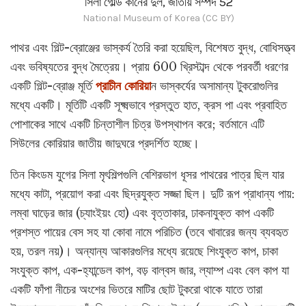
সিলা গোল্ড কানের দুল, জাতীয় সম্পদ 52
National Museum of Korea (CC BY)
পাথর এবং গিল্ট-ব্রোঞ্জের ভাস্কর্য তৈরি করা হয়েছিল, বিশেষত বুদ্ধ, বোধিসত্ত্ব
এবং ভবিষ্যতের বুদ্ধ মৈত্রেয়। প্রায় 600 খ্রিস্টাব্দ থেকে পরবর্তী ধরণের
একটি গিল্ট-ব্রোঞ্জ মূর্তি
প্রাচীন কোরিয়া
ন ভাস্কর্যের অসামান্য টুকরোগুলির
মধ্যে একটি। মূর্তিটি একটি সূক্ষ্মভাবে প্রস্তুত হাত, ক্রস পা এবং প্রবাহিত
পোশাকের সাথে একটি চিন্তাশীল চিত্র উপস্থাপন করে; বর্তমানে এটি
সিউলের কোরিয়ার জাতীয় জাদুঘরে প্রদর্শিত হচ্ছে।
তিন কিংডম যুগের সিলা মৃৎশিল্পগুলি বেশিরভাগ ধূসর পাথরের পাত্র ছিল যার
মধ্যে কাটা, প্রয়োগ করা এবং ছিদ্রযুক্ত সজ্জা ছিল। দুটি রূপ প্রাধান্য পায়:
লম্বা ঘাড়ের জার (চ্যাংইয়ং হো) এবং বৃত্তাকার, ঢাকনাযুক্ত কাপ একটি
প্রশস্ত পায়ের বেস সহ যা কোবা নামে পরিচিত (তবে খাবারের জন্য ব্যবহৃত
হয়, তরল নয়)। অন্যান্য আকারগুলির মধ্যে রয়েছে শিংযুক্ত কাপ, চাকা
সংযুক্ত কাপ, এক-হ্যান্ডেল কাপ, বড় বাল্বস জার, ল্যাম্প এবং বেল কাপ যা
একটি ফাঁপা নীচের অংশের ভিতরে মাটির ছোট টুকরো থাকে যাতে তারা