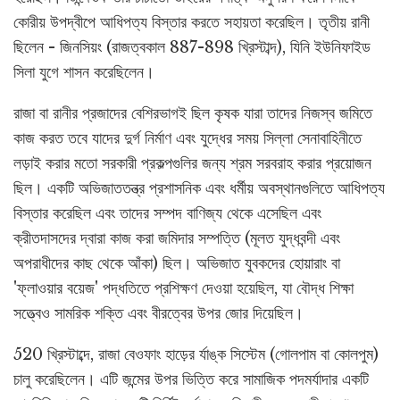
কোরীয় উপদ্বীপে আধিপত্য বিস্তার করতে সহায়তা করেছিল। তৃতীয় রানী
ছিলেন - জিনসিয়ং (রাজত্বকাল 887-898 খ্রিস্টাব্দ), যিনি ইউনিফাইড
সিলা যুগে শাসন করেছিলেন।
রাজা বা রানীর প্রজাদের বেশিরভাগই ছিল কৃষক যারা তাদের নিজস্ব জমিতে
কাজ করত তবে যাদের দুর্গ নির্মাণ এবং যুদ্ধের সময় সিল্লা সেনাবাহিনীতে
লড়াই করার মতো সরকারী প্রকল্পগুলির জন্য শ্রম সরবরাহ করার প্রয়োজন
ছিল। একটি অভিজাততন্ত্র প্রশাসনিক এবং ধর্মীয় অবস্থানগুলিতে আধিপত্য
বিস্তার করেছিল এবং তাদের সম্পদ বাণিজ্য থেকে এসেছিল এবং
ক্রীতদাসদের দ্বারা কাজ করা জমিদার সম্পত্তি (মূলত যুদ্ধবন্দী এবং
অপরাধীদের কাছ থেকে আঁকা) ছিল। অভিজাত যুবকদের হোয়ারাং বা
'ফ্লাওয়ার বয়েজ' পদ্ধতিতে প্রশিক্ষণ দেওয়া হয়েছিল, যা বৌদ্ধ শিক্ষা
সত্ত্বেও সামরিক শক্তি এবং বীরত্বের উপর জোর দিয়েছিল।
520 খ্রিস্টাব্দে, রাজা বেওফাং হাড়ের র্যাঙ্ক সিস্টেম (গোলপাম বা কোলপুম)
চালু করেছিলেন। এটি জন্মের উপর ভিত্তি করে সামাজিক পদমর্যাদার একটি