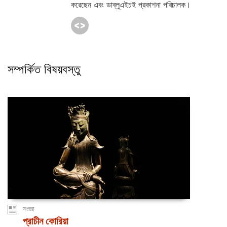
করেছেন এবং ডাব্লুএইচই প্রকাশনা পরিচালক।
সম্পর্কিত বিষয়বস্তু
সংজ্ঞা
প্রাচীন কোরিয়া