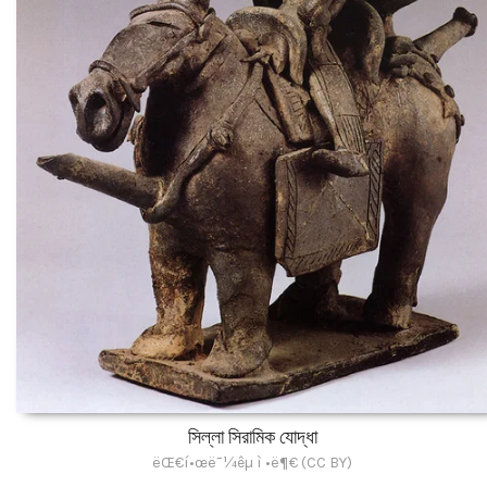
সিল্লা সিরামিক যোদ্ধা
ëŒ€í•œë¯¼êµ­ ì •ë¶€ (CC BY)