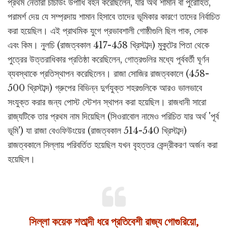
প্রথম নেতারা চাচাউং উপাধি বহন করেছিলেন, যার অর্থ শামান বা পুরোহিত,
পরামর্শ দেয় যে সম্প্রদায় শামান হিসাবে তাদের ভূমিকার কারণে তাদের নির্বাচিত
করা হয়েছিল। এই প্রাথমিক যুগে প্রভাবশালী গোষ্ঠীগুলি ছিল পাক, সোক
এবং কিম। নুলচি (রাজত্বকাল 417-458 খ্রিস্টাব্দ) মুকুটের পিতা থেকে
পুত্রের উত্তরাধিকার প্রতিষ্ঠা করেছিলেন, গোত্রগুলির মধ্যে পূর্ববর্তী ঘূর্ণন
ব্যবস্থাকে প্রতিস্থাপন করেছিলেন। রাজা সোজির রাজত্বকালে (458-
500 খ্রিস্টাব্দ) গ্রুপের বিভিন্ন দুর্গযুক্ত শহরগুলিকে আরও ভালভাবে
সংযুক্ত করার জন্য পোস্ট স্টেশন স্থাপন করা হয়েছিল। রাজধানী সারো
রাজ্যটিকে তার প্রথম নাম দিয়েছিল (সিওরাবোল নামেও পরিচিত যার অর্থ 'পূর্ব
ভূমি') যা রাজা বেওফিউংয়ের (রাজত্বকাল 514-540 খ্রিস্টাব্দ)
রাজত্বকালে সিল্লায় পরিবর্তিত হয়েছিল যখন বৃহত্তর কেন্দ্রীকরণ অর্জন করা
হয়েছিল।
সিল্লা কয়েক শতাব্দী ধরে প্রতিবেশী রাজ্য গোগুরিয়ো,