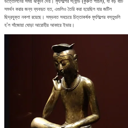
উত্তোলনের সময় ঝাঁকুনি দেয়। মৃৎশিল্পের স্ট্যান্ড (কুরুত পাচিম), যা বড় বাটি
সমর্থন করার জন্য ব্যবহৃত হত, এগুলিও তৈরি করা হয়েছিল যার জটিল
ছিদ্রযুক্ত নকশা রয়েছে। সম্ভবত সবচেয়ে চিত্তাকর্ষক মৃৎশিল্পের বস্তুগুলি
হ'ল সাঁজোয়া ঘোড়া আরোহীর আকারে ইভার।