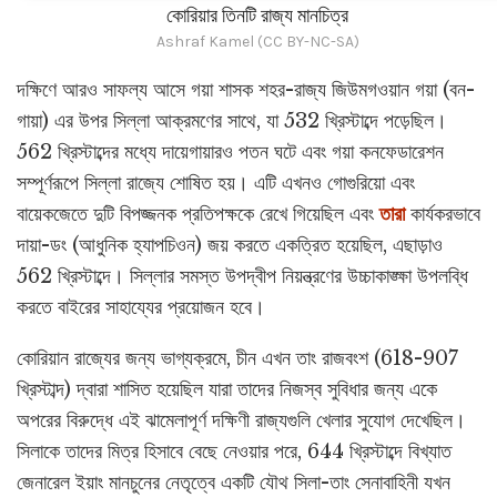
কোরিয়ার তিনটি রাজ্য মানচিত্র
Ashraf Kamel (CC BY-NC-SA)
দক্ষিণে আরও সাফল্য আসে গয়া শাসক শহর-রাজ্য জিউমগওয়ান গয়া (বন-
গায়া) এর উপর সিল্লা আক্রমণের সাথে, যা 532 খ্রিস্টাব্দে পড়েছিল।
562 খ্রিস্টাব্দের মধ্যে দায়েগায়ারও পতন ঘটে এবং গয়া কনফেডারেশন
সম্পূর্ণরূপে সিল্লা রাজ্যে শোষিত হয়। এটি এখনও গোগুরিয়ো এবং
বায়েকজেতে দুটি বিপজ্জনক প্রতিপক্ষকে রেখে গিয়েছিল এবং
তারা
কার্যকরভাবে
দায়া-ডং (আধুনিক হ্যাপচিওন) জয় করতে একত্রিত হয়েছিল, এছাড়াও
562 খ্রিস্টাব্দে। সিল্লার সমস্ত উপদ্বীপ নিয়ন্ত্রণের উচ্চাকাঙ্ক্ষা উপলব্ধি
করতে বাইরের সাহায্যের প্রয়োজন হবে।
কোরিয়ান রাজ্যের জন্য ভাগ্যক্রমে, চীন এখন তাং রাজবংশ (618-907
খ্রিস্টাব্দ) দ্বারা শাসিত হয়েছিল যারা তাদের নিজস্ব সুবিধার জন্য একে
অপরের বিরুদ্ধে এই ঝামেলাপূর্ণ দক্ষিণী রাজ্যগুলি খেলার সুযোগ দেখেছিল।
সিলাকে তাদের মিত্র হিসাবে বেছে নেওয়ার পরে, 644 খ্রিস্টাব্দে বিখ্যাত
জেনারেল ইয়াং মানচুনের নেতৃত্বে একটি যৌথ সিলা-তাং সেনাবাহিনী যখন