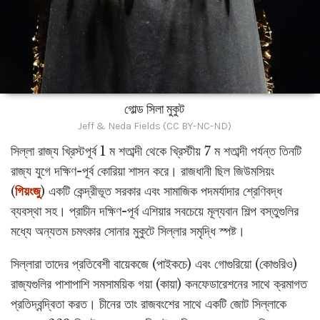
গোল্ড সিলা মুকুট
Jeff & Neda Fields (CC BY-NC-ND)
সিল্লা রাজ্য খ্রিস্টপূর্ব 1 ম শতাব্দী থেকে খ্রিস্টীয় 7 ম শতাব্দী পর্যন্ত তিনটি
রাজ্য যুগে দক্ষিণ-পূর্ব কোরিয়া শাসন করে। রাজধানী ছিল জিউমসিয়ং
(
গিয়ংজু
) একটি কেন্দ্রীভূত সরকার এবং সামাজিক পদমর্যাদার শ্রেণিবদ্ধ
ব্যবস্থা সহ। প্রাচীন দক্ষিণ-পূর্ব এশিয়ার সবচেয়ে মূল্যবান শিল্প বস্তুগুলির
মধ্যে অন্যতম চমৎকার সোনার মুকুটে সিল্লার সমৃদ্ধি স্পষ্ট।
সিল্লারা তাদের প্রতিবেশী বায়েকজে (পাইকচে) এবং গোগুরিয়ো (কোগুরিও)
রাজ্যগুলির পাশাপাশি সমসাময়িক গয়া (কায়া) কনফেডারেশনের সাথে ক্রমাগত
প্রতিদ্বন্দ্বিতা করত। চীনের তাং রাজবংশের সাথে একটি জোট সিল্লাকে