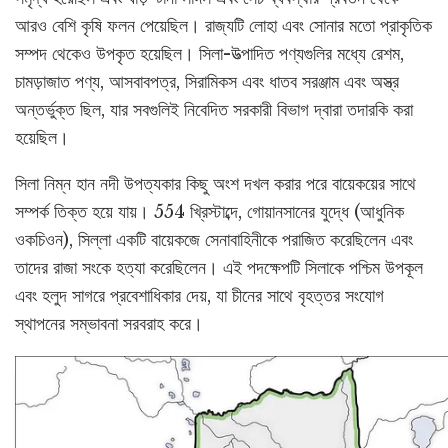
আরও বেশি কৃষি ফলন পেয়েছিল। রাজ্যটি লোহা এবং সোনার মতো প্রাকৃতিক
সম্পদ থেকেও উপকৃত হয়েছিল। সিলা-উত্পাদিত পণ্যগুলির মধ্যে রেশম,
চামড়াজাত পণ্য, আসবাবপত্র, সিরামিকস এবং ধাতব সরঞ্জাম এবং অস্ত্র
অন্তর্ভুক্ত ছিল, যার সবগুলিই নিবেদিত সরকারী বিভাগ দ্বারা তদারকি করা
হয়েছিল।
সিলা নিম্ন হান নদী উপত্যকার কিছু অংশ দখল করার পরে বায়েকয়ের সাথে
সম্পর্ক তিক্ত হয়ে যায়। 554 খ্রিস্টাব্দে, গোয়ানসানের যুদ্ধে (আধুনিক
ওকচিওন), সিল্লা একটি বায়েকজে সেনাবাহিনীকে পরাজিত করেছিলেন এবং
তাদের রাজা সংকে হত্যা করেছিলেন। এই পদক্ষেপটি সিলাকে পশ্চিম উপকূল
এবং হলুদ সাগরে প্রবেশাধিকার দেয়, যা চীনের সাথে বৃহত্তর সংযোগ
স্থাপনের সম্ভাবনা সরবরাহ করে।