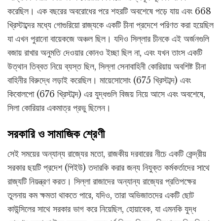
করেছিল। এক বছরের অবরোধের পরে শহরটি অবশেষে পড়ে যায় এবং 668
খ্রিস্টাব্দের মধ্যে গোগুরিয়ো রাজ্যকে একটি চীনা প্রদেশে পরিণত করা হয়েছিল
যা এখন পুরানো বায়েকজে অঞ্চল ছিল। যদিও সিল্লার চীনকে এই অর্জনগুলি
বজায় রাখার অনুমতি দেওয়ার কোনও ইচ্ছা ছিল না, এবং যখন তাংস একটি
উত্থান তিব্বত নিয়ে ব্যস্ত ছিল, সিল্লা সেনাবাহিনী কোরিয়ায় অবশিষ্ট চীনা
বাহিনীর বিরুদ্ধে লড়াই করেছিল। মায়েসোসোং (675 খ্রিস্টাব্দ) এবং
কিবোলপো (676 খ্রিস্টাব্দ) এর যুদ্ধগুলি বিজয় নিয়ে আসে এবং অবশেষে,
সিলা কোরিয়ার একমাত্র প্রভু ছিলেন।
সরকারি ও সামাজিক শ্রেণী
সেই সময়ের অন্যান্য রাজ্যের মতো, রাজকীয় দরবারের নীচে একটি কেন্দ্রীয়
সরকার ছয়টি প্রদেশ (পিইউ) তদারকি করার জন্য নিযুক্ত কর্মকর্তাদের সাথে
রাজ্যটি নিয়ন্ত্রণ করত। সিল্লা রাজাদের অন্যান্য রাজ্যের প্রতিপক্ষের
তুলনায় কম ক্ষমতা থাকতে পারে, যদিও, তারা অভিজাতদের একটি ছোট
কাউন্সিলের সাথে সরকার ভাগ করে নিয়েছিল, হোয়াবেক, যা এমনকি যুদ্ধ