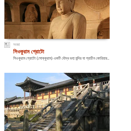
সংজ্ঞা
সিওকুরাম গ্রোটো
সিওকুরাম গ্রোটো (সোক্কুরাম) একটি বৌদ্ধ গুহা মন্দির যা প্রাচীন কোরিয়ার...