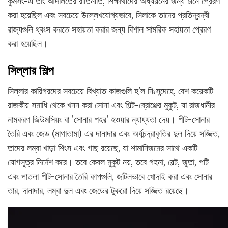
কুমসং-এ তাং আদালতের রীতিনীতি, শিক্ষার্থীদের অধ্যয়নের জন্য চীনে প্রেরণ
করা হয়েছিল এবং সবচেয়ে উল্লেখযোগ্যভাবে, সিলাকে তাদের প্রতিদ্বন্দ্বী
রাজ্যগুলি ধ্বংস করতে সহায়তা করার জন্য বিশাল সামরিক সহায়তা প্রেরণ
করা হয়েছিল।
সিল্লার শিল্প
সিল্লার কারিগরদের সবচেয়ে বিখ্যাত কাজগুলি হ'ল নিঃসন্দেহে, বেশ কয়েকটি
রাজকীয় সমাধি থেকে খনন করা সোনা এবং গিল্ট-ব্রোঞ্জের মুকুট, যা রাজধানীর
নামকরণ জিউমসিয়ং বা 'সোনার শহর' হওয়ার ন্যায্যতা দেয়। শীট-সোনার
তৈরি এবং জেড (মাগাতামা) এর দানাদার এবং অর্ধচন্দ্রাকৃতির দুল দিয়ে সজ্জিত,
তাদের লম্বা খাড়া শিংস এবং গাছ রয়েছে, যা শামানিজমের সাথে একটি
যোগসূত্র নির্দেশ করে। তবে কেবল মুকুট নয়, তবে গহনা, বেল্ট, জুতা, পটি
এবং পাতলা শীট-সোনার তৈরি কাপগুলি, জটিলভাবে খোদাই করা এবং সোনার
তার, দানাদার, লম্বা দুল এবং জেডের টুকরো দিয়ে সজ্জিত রয়েছে।