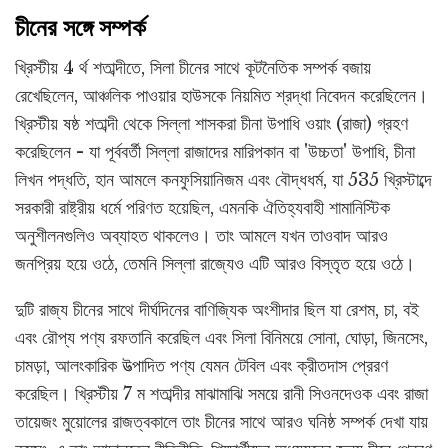
চীনের সঙ্গে সম্পর্ক
খ্রিস্টীয় 4 র্থ শতাব্দীতে, সিলা চীনের সাথে কূটনৈতিক সম্পর্ক বজায়
রেখেছিলেন, আঞ্চলিক পাওয়ার হাউসকে নিয়মিত শ্রদ্ধা নিবেদন করেছিলেন।
খ্রিস্টীয় ষষ্ঠ শতাব্দী থেকে সিল্লা শাসকরা চীনা উপাধি ওয়াং (রাজা) গ্রহণ
করেছিলেন - যা পূর্ববর্তী সিল্লা রাজাদের মারিপকান বা 'উচ্চতা' উপাধি, চীনা
লিখন পদ্ধতি, হান আমলে কনফুসিয়ানিজম এবং বৌদ্ধধর্ম, যা 535 খ্রিস্টাব্দে
সরকারী রাষ্ট্রীয় ধর্মে পরিণত হয়েছিল, এমনকি ঐতিহ্যবাহী শামানিস্টিক
অনুশীলনগুলিও অব্যাহত থাকলেও। তাং আমলে যখন তাওবাদ আরও
জনপ্রিয় হয়ে ওঠে, তেমনি সিল্লা রাজ্যেও এটি আরও বিস্তৃত হয়ে ওঠে।
দুটি রাজ্য চীনের সাথে দীর্ঘদিনের বাণিজ্যিক অংশীদার ছিল যা রেশম, চা, বই
এবং রৌপ্য পণ্য রফতানি করেছিল এবং সিলা বিনিময়ে সোনা, ঘোড়া, জিনসেং,
চামড়া, আলংকারিক উত্পাদিত পণ্য যেমন টেবিল এবং ক্রীতদাস প্রেরণ
করেছিল। খ্রিস্টীয় 7 ম শতাব্দীর মাঝামাঝি সময়ে রানী সিওনদেওক এবং রাজা
তায়েজং মুয়োলের রাজত্বকালে তাং চীনের সাথে আরও ঘনিষ্ঠ সম্পর্ক দেখা যায়