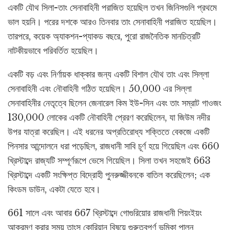
একটি যৌথ সিলা-তাং সেনাবাহিনী পরাজিত হয়েছিল তখন জিনিসগুলি প্রথমে
ভাল হয়নি। পরের দশকে আরও তিনবার তাং সেনাবাহিনী পরাজিত হয়েছিল।
তারপরে, কয়েক অ্যাকশন-প্যাকড বছরে, পুরো রাজনৈতিক মানচিত্রটি
নাটকীয়ভাবে পরিবর্তিত হয়েছিল।
একটি বড় এবং নির্ণায়ক ধাক্কার জন্য একটি বিশাল যৌথ তাং এবং সিল্লা
সেনাবাহিনী এবং নৌবাহিনী গঠিত হয়েছিল। 50,000 এর সিল্লা
সেনাবাহিনীর নেতৃত্বে ছিলেন জেনারেল কিম ইউ-সিন এবং তাং সম্রাট গাওজং
130,000 লোকের একটি নৌবাহিনী প্রেরণ করেছিলেন, যা জিউম নদীর
উপর যাত্রা করেছিল। এই ধরনের অপ্রতিরোধ্য শক্তিতে বেকজে একটি
পিনসার আন্দোলনে ধরা পড়েছিল, রাজধানী সাবি চূর্ণ হয়ে গিয়েছিল এবং 660
খ্রিস্টাব্দে রাজ্যটি সম্পূর্ণরূপে ভেসে গিয়েছিল। সিলা তখন সহজেই 663
খ্রিস্টাব্দে একটি সংক্ষিপ্ত বিদ্রোহী পুনরুজ্জীবনকে বাতিল করেছিলেন; এক
কিংডম ডাউন, একটা যেতে হবে।
661 সালে এবং আবার 667 খ্রিস্টাব্দে গোগুরিয়োর রাজধানী পিয়ংইয়ং
আক্রমণ করার সময় তাংস কোরিয়ান বিষয়ে গুরুত্বপূর্ণ ভূমিকা পালন