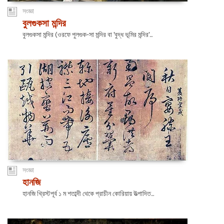
সংজ্ঞা
বুলগুকসা মন্দির
বুলগুকসা মন্দির (ওরফে পুলগুক-সা মন্দির বা 'বুদ্ধ ভূমির মন্দির'...
সংজ্ঞা
হানজি
হানজি খ্রিস্টপূর্ব ১ ম শতাব্দী থেকে প্রাচীন কোরিয়ায় উত্পাদিত...