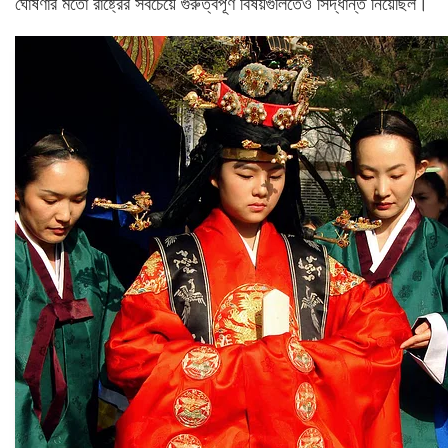
ঘোষণার মতো রাষ্ট্রের সবচেয়ে গুরুত্বপূর্ণ বিষয়গুলিতেও সিদ্ধান্ত নিয়েছিল।