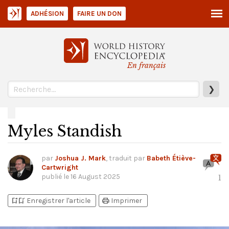
ADHÉSION
FAIRE UN DON
En français
❯
Myles Standish
par
Joshua J. Mark
, traduit par
Babeth Étiève-
Cartwright
publié le
16 August 2025
1
bookmark_add
bookmark_added
print
Enregistrer l'article
Imprimer