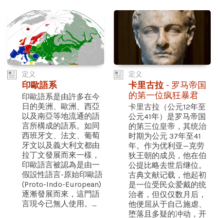
定义
定义
印歐語系
卡里古拉
- 罗马帝国
的第一位疯狂暴君
印歐語系是由許多在今
日的美洲、歐洲、西亞
卡里古拉（公元12年至
以及南亞等地流通的語
公元41年）是罗马帝国
言所構成的語系。如同
的第三位皇帝，其统治
西班牙文、法文、葡萄
时期为公元 37年至41
牙文以及義大利文都由
年。作为优利亚—克劳
拉丁文發展而來一樣，
狄王朝的成员，他在伯
印歐語言被認為是由一
公提比略去世后继位。
假設性語言-原始印歐語
古典文献记载，他起初
(Proto-Indo-European)
是一位受民众爱戴的统
逐漸發展而來，這門語
治者，但仅仅数月后，
言現今已無人使用。...
他便屈从于自己施虐、
堕落且多疑的冲动，开