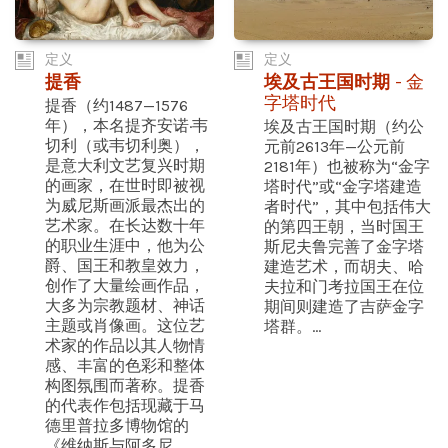
定义
定义
提香
埃及古王国时期
- 金
字塔时代
提香（约1487—1576
年），本名提齐安诺·韦
埃及古王国时期（约公
切利（或韦切利奥），
元前2613年—公元前
是意大利文艺复兴时期
2181年）也被称为“金字
的画家，在世时即被视
塔时代”或“金字塔建造
为威尼斯画派最杰出的
者时代”，其中包括伟大
艺术家。在长达数十年
的第四王朝，当时国王
的职业生涯中，他为公
斯尼夫鲁完善了金字塔
爵、国王和教皇效力，
建造艺术，而胡夫、哈
创作了大量绘画作品，
夫拉和门考拉国王在位
大多为宗教题材、神话
期间则建造了吉萨金字
主题或肖像画。这位艺
塔群。...
术家的作品以其人物情
感、丰富的色彩和整体
构图氛围而著称。提香
的代表作包括现藏于马
德里普拉多博物馆的
《维纳斯与阿多尼