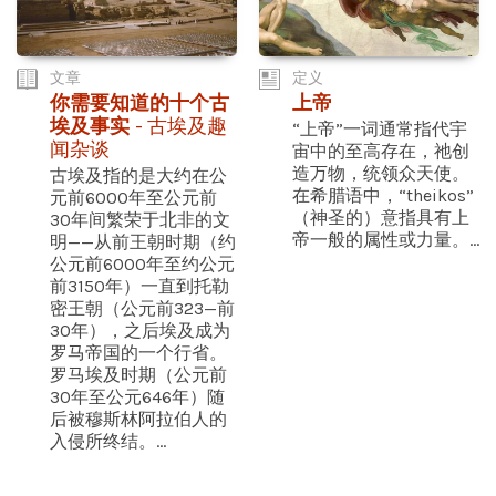
文章
定义
你需要知道的十个古
上帝
埃及事实
- 古埃及趣
“上帝”一词通常指代宇
闻杂谈
宙中的至高存在，祂创
造万物，统领众天使。
古埃及指的是大约在公
在希腊语中，“theikos”
元前6000年至公元前
（神圣的）意指具有上
30年间繁荣于北非的文
帝一般的属性或力量。...
明——从前王朝时期（约
公元前6000年至约公元
前3150年）一直到托勒
密王朝（公元前323—前
30年），之后埃及成为
罗马帝国的一个行省。
罗马埃及时期（公元前
30年至公元646年）随
后被穆斯林阿拉伯人的
入侵所终结。...