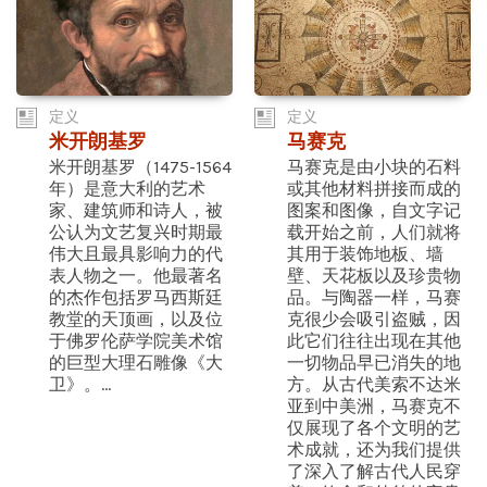
定义
定义
米开朗基罗
马赛克
米开朗基罗（1475-1564
马赛克是由小块的石料
年）是意大利的艺术
或其他材料拼接而成的
家、建筑师和诗人，被
图案和图像，自文字记
公认为文艺复兴时期最
载开始之前，人们就将
伟大且最具影响力的代
其用于装饰地板、墙
表人物之一。他最著名
壁、天花板以及珍贵物
的杰作包括罗马西斯廷
品。与陶器一样，马赛
教堂的天顶画，以及位
克很少会吸引盗贼，因
于佛罗伦萨学院美术馆
此它们往往出现在其他
的巨型大理石雕像《大
一切物品早已消失的地
卫》。...
方。从古代美索不达米
亚到中美洲，马赛克不
仅展现了各个文明的艺
术成就，还为我们提供
了深入了解古代人民穿