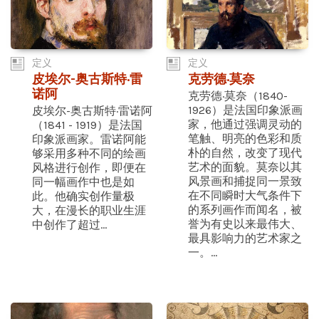
定义
定义
皮埃尔-奥古斯特·雷
克劳德·莫奈
诺阿
克劳德·莫奈（1840-
1926）是法国印象派画
皮埃尔-奥古斯特·雷诺阿
家，他通过强调灵动的
（1841 - 1919）是法国
笔触、明亮的色彩和质
印象派画家。雷诺阿能
朴的自然，改变了现代
够采用多种不同的绘画
艺术的面貌。莫奈以其
风格进行创作，即便在
风景画和捕捉同一景致
同一幅画作中也是如
在不同瞬时大气条件下
此。他确实创作量极
的系列画作而闻名，被
大，在漫长的职业生涯
誉为有史以来最伟大、
中创作了超过...
最具影响力的艺术家之
一。...