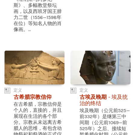
斯》、多幅教堂祭坛
画，以及西班牙国王腓
力二世（1556—1598年
在位）等知名人物的肖
像画。...
定义
定义
古希腊宗教信仰
古埃及晚期
- 埃及统
治的终结
在古希腊，宗教信仰是
个人的，直接的，并且
埃及晚期（公元前525—
展现在生活的各个部
前332年）是继第三中
分。宗教从未远离古希
间期（公元前1069—前
腊人的思维，有包含动
525年）之后、接续短
物祭祀和祭酒的正式仪
暂希腊化时期（公元前