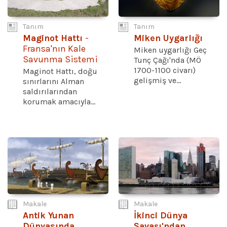
Tanım
Tanım
Maginot Hattı
-
Miken Uygarlığı
Fransa'nın Kale
Miken uygarlığı Geç
Savunma Sistemi
Tunç Çağı'nda (MÖ
1700-1100 civarı)
Maginot Hattı, doğu
gelişmiş ve...
sınırlarını Alman
saldırılarından
korumak amacıyla...
Makale
Makale
Antik Yunan
İkinci Dünya
Dünyasında
Savaşı'ndan