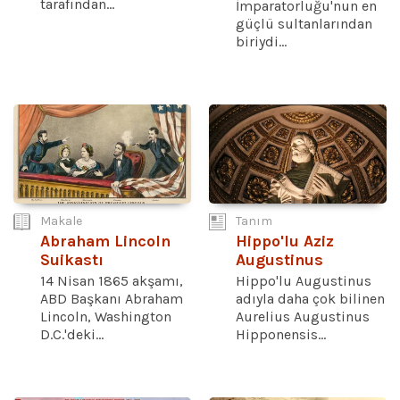
tarafından...
İmparatorluğu'nun en
güçlü sultanlarından
biriydi...
Makale
Tanım
Abraham Lincoln
Hippo'lu Aziz
Suikastı
Augustinus
14 Nisan 1865 akşamı,
Hippo'lu Augustinus
ABD Başkanı Abraham
adıyla daha çok bilinen
Lincoln, Washington
Aurelius Augustinus
D.C.'deki...
Hipponensis...