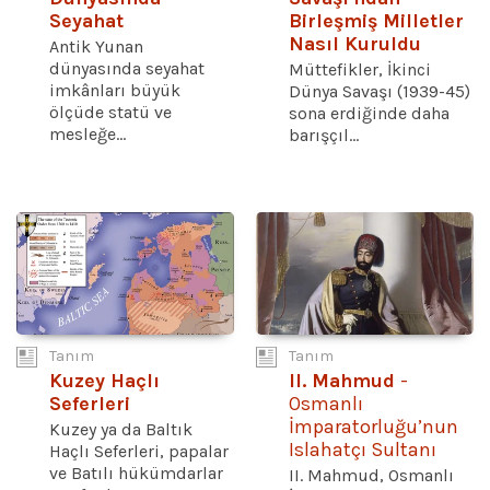
Seyahat
Birleşmiş Milletler
Nasıl Kuruldu
Antik Yunan
dünyasında seyahat
Müttefikler, İkinci
imkânları büyük
Dünya Savaşı (1939-45)
ölçüde statü ve
sona erdiğinde daha
mesleğe...
barışçıl...
Tanım
Tanım
Kuzey Haçlı
II. Mahmud
-
Seferleri
Osmanlı
İmparatorluğu’nun
Kuzey ya da Baltık
Islahatçı Sultanı
Haçlı Seferleri, papalar
ve Batılı hükümdarlar
II. Mahmud, Osmanlı