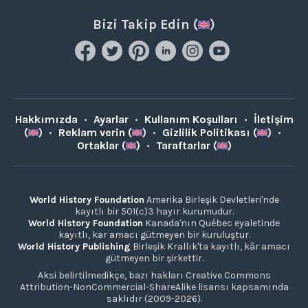
Bizi Takip Edin (
)
Hakkımızda
•
Ayarlar
•
Kullanım Koşulları
•
İletişim
(
)
•
Reklam verin (
)
•
Gizlilik Politikası (
)
•
Ortaklar (
)
•
Taraftarlar (
)
World History Foundation
Amerika Birleşik Devletleri'nde
kayıtlı bir 501(c)3 hayır kurumudur.
World History Foundation
Kanada'nın Québec eyaletinde
kayıtlı, kar amacı gütmeyen bir kuruluştur.
World History Publishing
Birleşik Krallık'ta kayıtlı, kâr amacı
gütmeyen bir şirkettir.
Aksi belirtilmedikçe, bazı hakları Creative Commons
Attribution-NonCommercial-ShareAlike lisansı kapsamında
saklıdır (2009-2026).