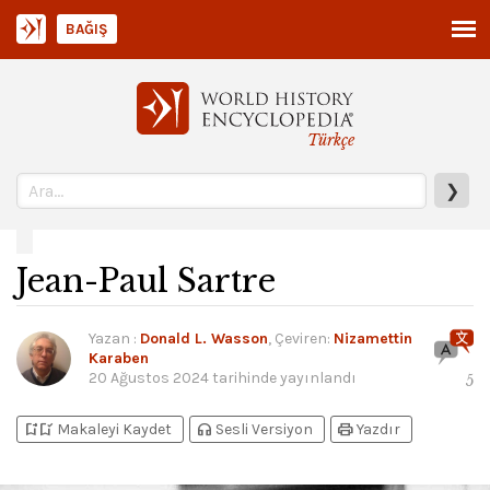
BAĞIŞ
Türkçe
❯
Jean-Paul Sartre
Yazan
:
Donald L. Wasson
, Çeviren:
Nizamettin
Karaben
20 Ağustos 2024
tarihinde yayınlandı
5
bookmark_add
bookmark_added
headphones
print
Makaleyi Kaydet
Sesli Versiyon
Yazdır