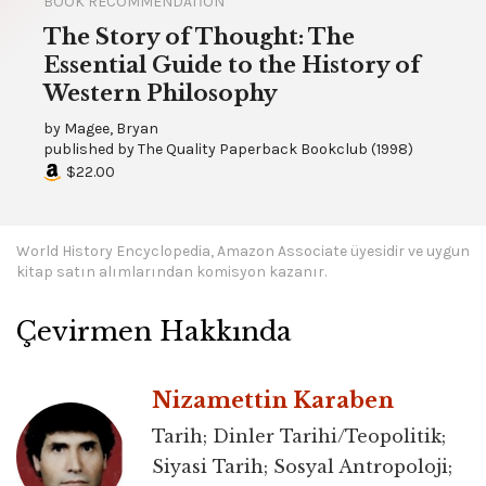
BOOK RECOMMENDATION
The Story of Thought: The
Essential Guide to the History of
Western Philosophy
by
Magee, Bryan
published by
The Quality Paperback Bookclub
(
1998
)
$22.00
World History Encyclopedia, Amazon Associate üyesidir ve uygun
kitap satın alımlarından komisyon kazanır.
Çevirmen Hakkında
Nizamettin Karaben
Tarih; Dinler Tarihi/Teopolitik;
Siyasi Tarih; Sosyal Antropoloji;