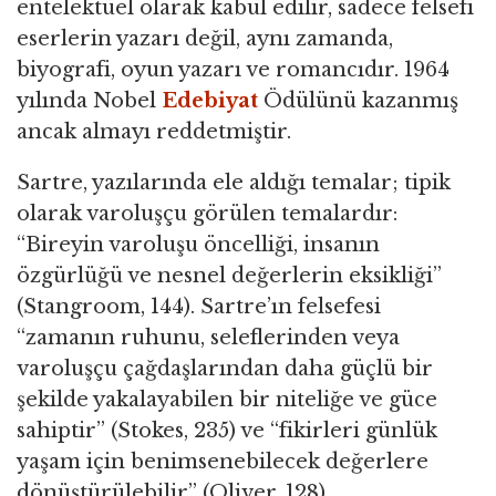
entelektüel olarak kabul edilir, sadece felsefi
eserlerin yazarı değil, aynı zamanda,
biyografi, oyun yazarı ve romancıdır. 1964
yılında Nobel
Edebiyat
Ödülünü kazanmış
ancak almayı reddetmiştir.
Sartre, yazılarında ele aldığı temalar; tipik
olarak varoluşçu görülen temalardır:
“Bireyin varoluşu öncelliği, insanın
özgürlüğü ve nesnel değerlerin eksikliği”
(Stangroom, 144). Sartre’ın felsefesi
“zamanın ruhunu, seleflerinden veya
varoluşçu çağdaşlarından daha güçlü bir
şekilde yakalayabilen bir niteliğe ve güce
sahiptir” (Stokes, 235) ve “fikirleri günlük
yaşam için benimsenebilecek değerlere
dönüştürülebilir” (Oliver, 128).