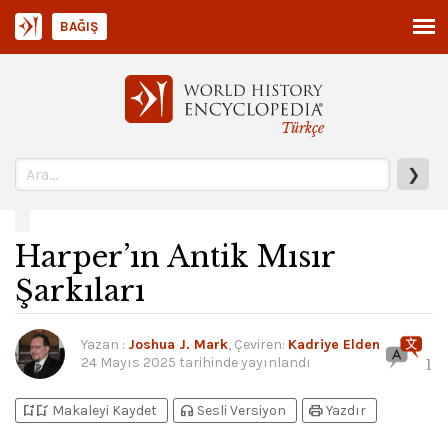
BAĞIŞ
Türkçe
❯
Harper’ın Antik Mısır
Şarkıları
Yazan
:
Joshua J. Mark
, Çeviren:
Kadriye Elden
24 Mayıs 2025
tarihinde yayınlandı
1
bookmark_add
bookmark_added
headphones
print
Makaleyi Kaydet
Sesli Versiyon
Yazdır