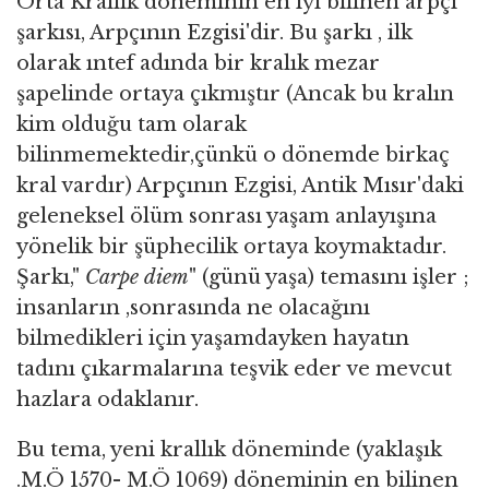
Orta Krallık döneminin en iyi bilinen arpçı
şarkısı, Arpçının Ezgisi'dir. Bu şarkı , ilk
olarak ıntef adında bir kralık mezar
şapelinde ortaya çıkmıştır (Ancak bu kralın
kim olduğu tam olarak
bilinmemektedir,çünkü o dönemde birkaç
kral vardır) Arpçının Ezgisi, Antik Mısır'daki
geleneksel ölüm sonrası yaşam anlayışına
yönelik bir şüphecilik ortaya koymaktadır.
Şarkı,"
Carpe diem
" (günü yaşa) temasını işler ;
insanların ,sonrasında ne olacağını
bilmedikleri için yaşamdayken hayatın
tadını çıkarmalarına teşvik eder ve mevcut
hazlara odaklanır.
Bu tema, yeni krallık döneminde (yaklaşık
.M.Ö 1570- M.Ö 1069) döneminin en bilinen