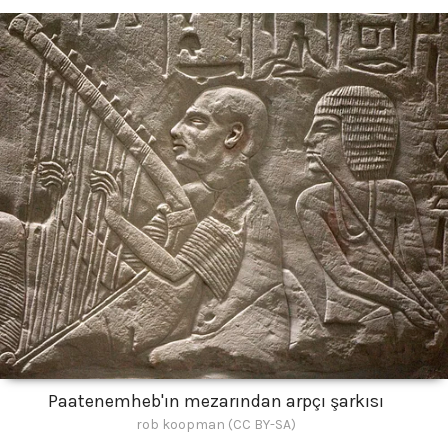
Paatenemheb'ın mezarından arpçı şarkısı
rob koopman (CC BY-SA)