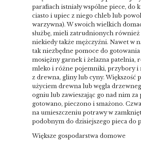
parafiach istniały wspólne piece, do
ciasto i upiec z niego chleb lub powo
warzywna). W swoich wielkich domach
służbę, mieli zatrudnionych również 
niekiedy także mężczyźni. Nawet w n
tak niezbędne pomoce do gotowania 
mosiężny garnek i żelazna patelnia, 
mleko i różne pojemniki, przybory 
z drewna, gliny lub cyny. Większość
użyciem drewna lub węgla drzewnego
ogniu lub zawieszając go nad nim za
gotowano, pieczono i smażono. Czwar
na umieszczeniu potrawy w zamknięt
podobnym do dzisiejszego pieca do 
Większe gospodarstwa domowe