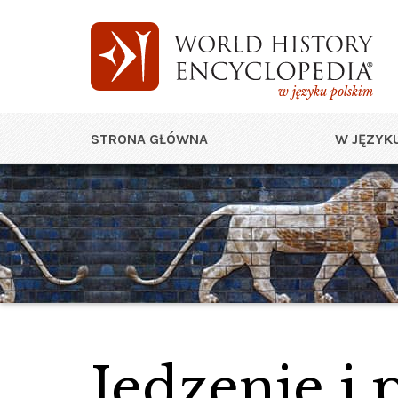
w języku polskim
STRONA GŁÓWNA
W JĘZYKU
Jedzenie i 