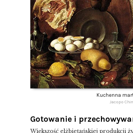
Kuchenna mart
Jacopo Chim
Gotowanie i przechowywa
Większość elżbietańskiej produkcji ż