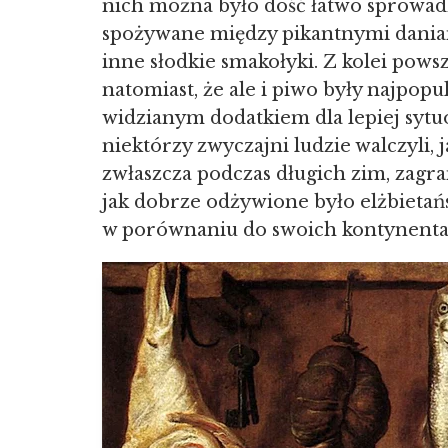
nich można było dość łatwo sprowadzi
spożywane między pikantnymi daniami 
inne słodkie smakołyki. Z kolei pow
natomiast, że ale i piwo były najpop
widzianym dodatkiem dla lepiej syt
niektórzy zwyczajni ludzie walczyli,
zwłaszcza podczas długich zim, zagra
jak dobrze odżywione było elżbietańs
w porównaniu do swoich kontynenta