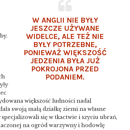
W ANGLII NIE BYŁY
JESZCZE UŻYWANE
WIDELCE, ALE TEŻ NIE
by.
BYŁY POTRZEBNE,
PONIEWAŻ WIĘKSZOŚĆ
JEDZENIA BYŁA JUŻ
POKROJONA PRZED
PODANIEM.
ch
yły
iec
dowana większość ludności nadal
adała swoją małą działkę ziemi na własne
specjalizowali się w tkactwie i szyciu ubrań,
znaczonej na ogród warzywny i hodowlę