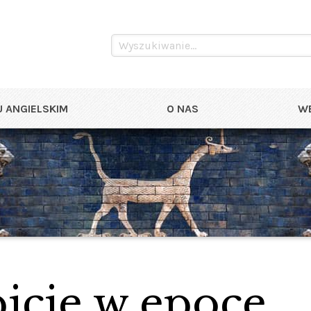
 ANGIELSKIM
O NAS
WE
picie w epoce