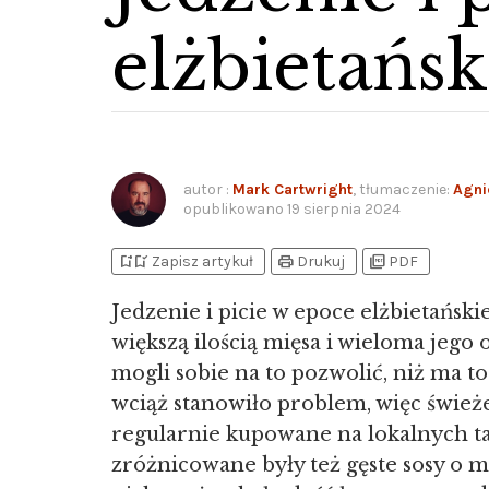
elżbietańsk
autor
:
Mark Cartwright
, tłumaczenie:
Agni
opublikowano
19 sierpnia 2024
bookmark_add
bookmark_added
print
picture_as_pdf
Zapisz artykuł
Drukuj
PDF
Jedzenie i picie w epoce elżbietańsk
większą ilością mięsa i wieloma jeg
mogli sobie na to pozwolić, niż ma t
wciąż stanowiło problem, więc świe
regularnie kupowane na lokalnych ta
zróżnicowane były też gęste sosy o 