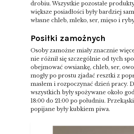
drobiu. Wszystkie pozostałe produkty
większe posiadłości były bardziej s
własne chleb, mleko, ser, mięso i ryby
Posiłki zamożnych
Osoby zamożne miały znacznie więcej 
nie różnił się szczególnie od tych s
obejmować owsiankę, chleb, ser, owoc
mogły po prostu zjadać resztki z po
masłem i rozpoczynać dzień pracy. 
wszystkich były spożywane około god
18:00 do 21:00 po południu. Przekąski
popijane były kubkiem piwa.