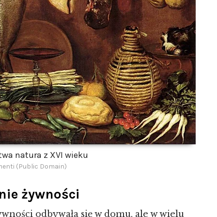
wa natura z XVI wieku
enti (Public Domain)
nie żywności
ywności odbywała się w domu, ale w wielu