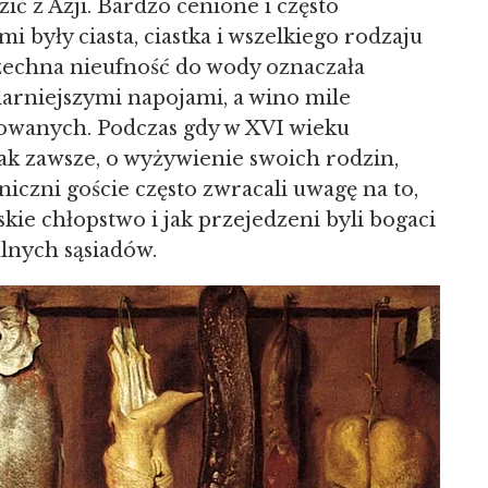
ć z Azji. Bardzo cenione i często
były ciasta, ciastka i wszelkiego rodzaju
szechna nieufność do wody oznaczała
ularniejszymi napojami, a wino mile
uowanych. Podczas gdy w XVI wieku
 jak zawsze, o wyżywienie swoich rodzin,
niczni goście często zwracali uwagę na to,
kie chłopstwo i jak przejedzeni byli bogaci
lnych sąsiadów.