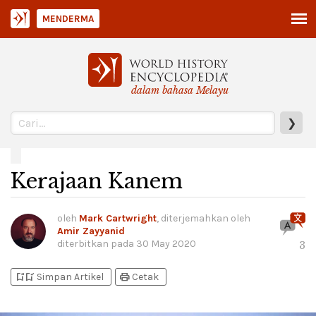
MENDERMA
dalam bahasa Melayu
❯
Kerajaan Kanem
oleh
Mark Cartwright
, diterjemahkan oleh
Amir Zayyanid
diterbitkan pada
30 May 2020
3
bookmark_add
bookmark_added
print
Simpan Artikel
Cetak