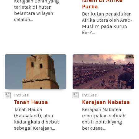
Islam Di Afrika
Kerajaan Benin yang
Purba
terletak di hutan
belantara wilayah
Berikutan penaklukan
selatan...
Afrika Utara oleh Arab-
Muslim pada kurun
ke-7...
Inti Sari
Inti Sari
Tanah Hausa
Kerajaan Nabatea
Tanah Hausa
Kerajaan Nabatea
(Hausaland), atau
merupakan sebuah
kadangkala disebut
entiti politik yang
sebagai Kerajaan...
berkuasa...