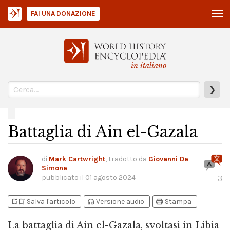
FAI UNA DONAZIONE
in italiano
❯
Battaglia di Ain el-Gazala
di
Mark Cartwright
, tradotto da
Giovanni De
Simone
pubblicato il
01 agosto 2024
3
bookmark_add
bookmark_added
headphones
print
Salva l'articolo
Versione audio
Stampa
La battaglia di Ain el-Gazala, svoltasi in Libia