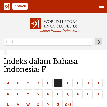
DONASI
dalam bahasa Indonesia
❯
Indeks dalam Bahasa
Indonesia: F
A
B
C
D
E
F
G
H
I
J
K
L
M
N
O
P
Q
R
S
T
U
V
W
X
Y
Z
0-9