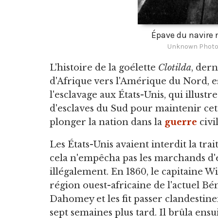
Épave du navire n
Unknown Photog
L'histoire de la goélette
Clotilda
, dern
d'Afrique vers l'Amérique du Nord, e
l'esclavage aux États-Unis, qui illustr
d'esclaves du Sud pour maintenir cett
plonger la nation dans la
guerre
civil
Les États-Unis avaient interdit la tra
cela n'empêcha pas les marchands d'e
illégalement. En 1860, le capitaine W
région ouest-africaine de l'actuel Bé
Dahomey et les fit passer clandestin
sept semaines plus tard. Il brûla ensu