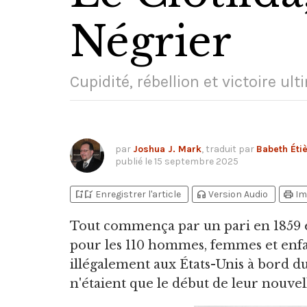
Négrier
Cupidité, rébellion et victoire ul
par
Joshua J. Mark
, traduit par
Babeth Éti
publié le
15 septembre 2025
bookmark_add
bookmark_added
headphones
print
Enregistrer l'article
Version Audio
Im
Tout commença par un pari en 1859 e
pour les 110 hommes, femmes et enfan
illégalement aux États-Unis à bord d
n'étaient que le début de leur nouvell