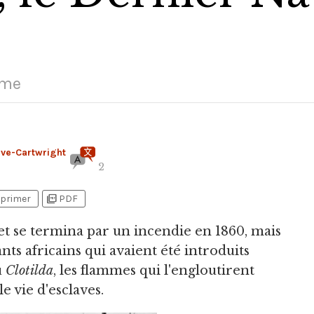
time
ève-Cartwright
2
picture_as_pdf
primer
PDF
t se termina par un incendie en 1860,
mais
ts africains qui avaient été introduits
u
Clotilda
, les flammes qui l'engloutirent
e vie d'esclaves.