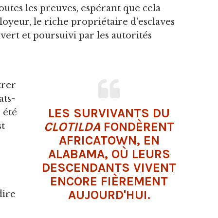
outes les preuves, espérant que cela
ployeur, le riche propriétaire d'esclaves
ert et poursuivi par les autorités
trer
ats-
LES SURVIVANTS DU
 été
CLOTILDA
FONDÈRENT
st
AFRICATOWN, EN
ALABAMA, OÙ LEURS
DESCENDANTS VIVENT
ENCORE FIÈREMENT
AUJOURD'HUI.
dire