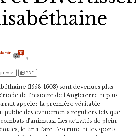
lisabéthaine
Martin
6
picture_as_pdf
primer
PDF
isabéthaine
(1558-1603) sont devenues plus
riode de l'histoire de l'Angleterre et plus
urrait appeler la première véritable
au public des événements réguliers tels que
 combats d'animaux. Les activités de plein
ules, le tir à l'arc, l'escrime et les sports