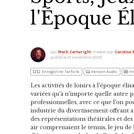
l'Époque É
par
Mark Cartwright
, traduit par
Caroline 
publié le
21 novembre 2022
bookmark_add
bookmark_added
headphones
print
Enregistrer l'article
Version Audio
Im
Les activités de loisirs à l'époque él
variées qu'à n'importe quelle autre pé
professionnelles, avec ce que l'on po
industrie du divertissement offrant 
des représentations théâtrales et des
air comprenaient le tennis, le jeu de bo