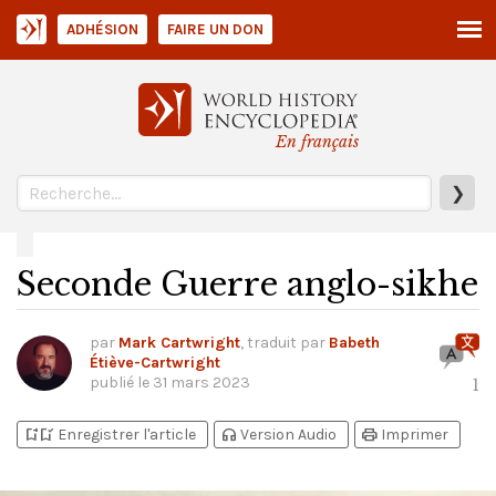
ADHÉSION
FAIRE UN DON
En français
❯
Seconde Guerre anglo-sikhe
par
Mark Cartwright
, traduit par
Babeth
Étiève-Cartwright
publié le
31 mars 2023
1
bookmark_add
bookmark_added
headphones
print
Enregistrer l'article
Version Audio
Imprimer