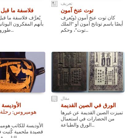
تعريف
توت عنخ آمون
فلاسفة ما قبل
كان توت عنخ آمون (ويُعرف
يُعرَّف فلاسفة ما ق
أيضًا باسم توتانخ آمون أو "الملك
بأنهم المفكرون اليونان
توت"، وحكم...
طوروا مدارس...
مقال
الورق في الصين القديمة
الأوديسة
هوميروس: رحلة 
تميزت الصين القديمة عن غيرها
من الحضارات في استعمال
الورق والطباعة...
الأوديسة للكاتب هوم
قصيدة ملحمية كُتبت 
الثامن قبل الميلاد،...