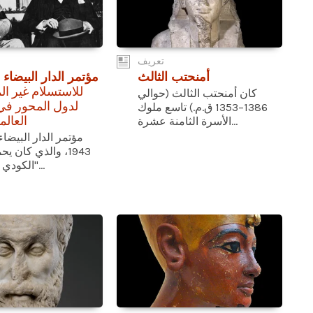
تعريف
أمنحتب الثالث
مؤتمر الدار البيضاء
للاستسلام غير ا
كان أمنحتب الثالث (حوالي
لدول المحور في
1386–1353 ق.م.) تاسع ملوك
العالمي
الأسرة الثامنة عشرة...
مؤتمر الدار البيضاء
1943، والذي كان ي
الكودي "سيمبول"...