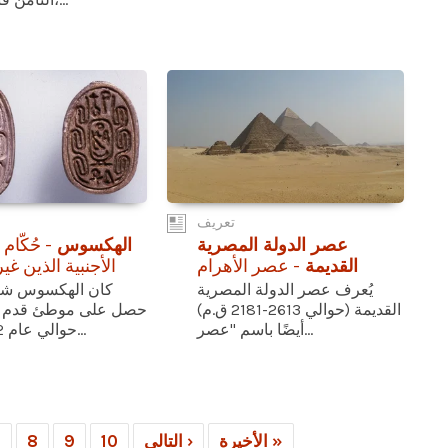
تعريف
عصر الدولة المصرية
الهكسوس
- حُكّام
القديمة
- عصر الأهرام
الأجنبية الذين غ
يُعرف عصر الدولة المصرية
كان الهكسوس شعبً
القديمة (حوالي 2613-2181 ق.م)
حصل على موطئ قدم 
أيضًا باسم "عصر...
حوالي عام 1782 ق.م...
الأخيرة »
التالي ›
10
9
8
7