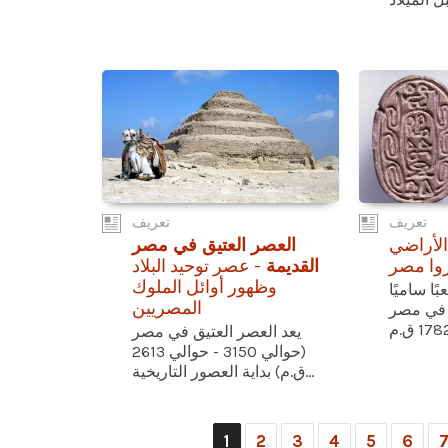
تعريف
تعريف
 الأراضي
العصر العتيق في مصر
يروا مصر
القديمة
- عصر توحيد البلاد
وظهور أوائل الملوك
ا ساميًا
المصريين
في مصر
يعد العصر العتيق في مصر
(حوالي 3150 - حوالي 2613
ق.م) بداية العصور التاريخية...
1
2
3
4
5
6