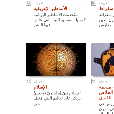
تعريف
تعريف
 سقراط
الأساطير الإغريقية
بل سقراط
استُخدمت الأساطير اليونانية
يون الذين
كوسيلة لتفسير البيئة التي عاش
فيها البشر...
تعريف
تعريف
- ملحمة
الإسلام
الخلاص
الإسلام دينٌ إبراهيميُّ توحيديُّ
الكبرى
يرتكز على تعاليم النبي مُحَمَّد
بن...
يروس هي
في القرن