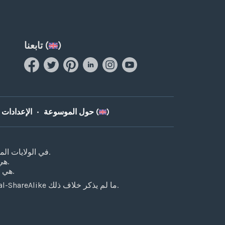
)
تابعنا (
)
الداعمون (
حول الموسوعة
•
الإعدادات
هي مؤسسة خيرية مسجلة بموجب المادة 501(c)3 في الولايات المتحدة.
هي منظمة غير ربحية مسجلة في كيبيك، كندا.
هي شركة غير ربحية مسجلة في المملكة المتحدة.
بعض الحقوق محفوظة (2009-2026) بموجب ترخيص Creative Commons Attribution-NonCommercial-ShareAlike ما لم يذكر خلاف ذلك.