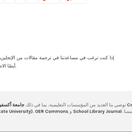
إذا كنت ترغب في مساعدتنا في ترجمة مقالات من الإنجليزية 
بشكل عاجل.
أيضًا ال
C
. تمت مراجعة منشورنا للاستخدام التعليمي من قبل
توصي بنا العديد من المؤسسات التعليمية، بما في ذلك
جامعة أكسفو
. يُرجى العلم أن بعض هذه التوصيات مُدرجة تحت اسمنا
School Library Journal
و
OER Commons
,
tate University)