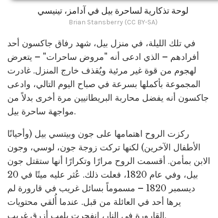
لوحة تذكارية لساحرة بيل في آدامز، تينيسي
Brian Stansberry (CC BY-SA)
في تلك الليلة، في منزل بيل، شهد رفاق جاكسون أحد
أفرادهم – الذي ادعى أنه "مروض ساحرات" – يتعرض
لهجوم من قوة غير مرئية ويُقذف خارج المنزل. غادرت
المجموعة بأكملها بسرعة في صباح اليوم التالي، وادعى
جاكسون أنه يفضل محاربة البريطانيين مرة أخرى بدلاً من
مواجهة ساحرة بيل.
ركزت الروح اهتمامها على جون وبيتسي بيل (وأحيانًا
الأطفال الآخرين) لكنها تركت زوجة جون، لوسي، وجون
الابن بمأمن. أقسمت الروح مرارًا وتكرارًا أنها ستقتل جون
بيل، وفي عام 1820، فعلت ذلك. عُثر عليه ميتًا في 20
ديسمبر 1820 – مسموماً بسائل غريب في قارورة لم
يرها أحد في العائلة من قبل. عندما أُلقي محتويات
القارورة في النار، انفجرت بلهب أزرق غريب.