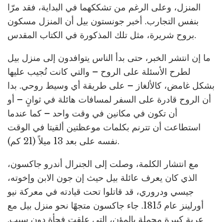
المنزل، وعلى الرغم من تشككهما في البداية، فقد مرّا
بنفس التجارب. أخبر جونستون بيل أن المنزل مسكون
بروح شريرة، مثل تلك المذكورة في الكتاب المقدس.
ما إن انتشر الخبر، حتى بدأ الناس يتوافدون إلى منزل بيل
لطرح الأسئلة على الروح – والتي كانت تُجيب عليها
بشكل غامض، كالألغاز – على طريقة أي وسيط روحي. بدا
أن الروح قادرة على السفر لمسافات هائلة في ثوانٍ – أو
أن تكون في مكانين في وقت واحد – كما عندما
استطاعت أن تترنم بكلمات موعظتين ألقيتا في الوقت
نفسه على بعد 13 ميلاً (21 كم).
مع انتشار الكلمة، وصلت إلى الجنرال أندرو جاكسون،
الذي كان يعرف عائلة بيل حيث إن جون الابن وإخوته،
جيسي ودروري، قد قاتلوا تحت قيادته في معركة نيو
أورلينز عام 1815. جاء جاكسون متجهًا نحو منزل بيل مع
عربة كبيرة محملة بالمؤن، التي علقت فجأة دون سبب.