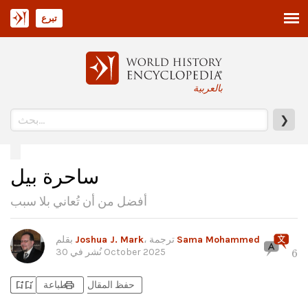
تبرع
بالعربية
❯
ساحرة بيل
أفضل من أن تُعاني بلا سبب
Sama Mohammed
، ترجمة
Joshua J. Mark
بقلم
30 October 2025
نُشر في
6
bookmark_add
bookmark_added
print
حفظ المقال
طباعة