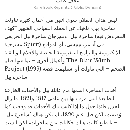
غلاف كتاب
Rare Book Reprints (Public Domain)
ليس هذان العملان سوى اثنين من أعمال كثيرة تناولت
ساحرة بيل، ناهيك عن المعلم السياحي الشهير "كهف
ساحرة بيل" ومهرجان ساحرة بيل الخريفي (المعروض فيه
مسرحية Spirit) في آدامز، تينيسي، أو المواقع
الإلكترونية والبرامج التلفزيونية الخاصة والأفلام الوثائقية
وأعمال أخرى – بما فيها فيلم The Blair Witch
Project (1999) الضخم – التي تناولت أو استلهمت قصة
ساحرة بيل.
أخذت الساحرة اسمها من عائلة بيل والأحداث الخارقة
للطبيعة التي مرت بها بين عامي 1817 و1821. ما زال
الجدل قائمًا حول ما إذا كانت تلك الأحداث قد وقعت كما
وُصفت، لكن قبل عام 1820، لم تكن هناك "ساحرة بيل"
– بالطبع كانت هناك حكايات عن ساحرات، لكن ليست