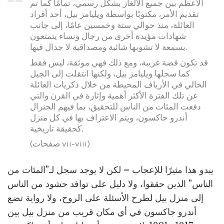
الأعظم بين جميع الألغاز بشكل رسمي، تمامًا كما تم
تقديم الأمر، مكتوبًا بواسطة ويليامز بيل، أحد أفراد
العائلة، منذ حوالي ستة وخمسين عامًا، إلى جانب
شهادات مؤيدة أخرى من رجال ونساء يتمتعون
بسمعة لا تشوبها شائبة ومصداقية لا جدال فيها.
قد تكون قصة غريبة، ومع ذلك فهي موثقة، ليس فقط
كما سجلها ويليامز بيل، ولكنها انتقلت إلى الجيل
الحالي في الأرياف المحيطة من خلال ذكريات العائلة
عن تلك الفترة الأكثر أهمية وإثارة في القرن والتي
دفعت المئات من الناس للتحقيق، بما فيهم الجنرال
أندرو جاكسون، ويتم الاعتراف بها في كل منزل
كحقيقة تاريخية.
(صفحات vii-viii)
يبدو هذا مثيرًا للإعجاب – لكن لا يوجد سجل لـ"المئات من
الناس" الذين حققوا، ولا دليل على توافد حشود من الناس
إلى منزل بيل لطرح الأسئلة على الروح، ولا رواية تضع
أندرو جاكسون في أي مكان قريب من منزل بيل بين