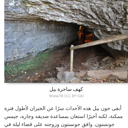
كهف ساحرة بيل
Www78 (CC BY-SA)
أبقى جون بيل هذه الأحداث سرًا عن الجيران لأطول فترة
ممكنة، لكنه أخيرًا استعان بمساعدة صديقه وجاره، جيمس
جونستون. وافق جونستون وزوجته على قضاء ليلة في