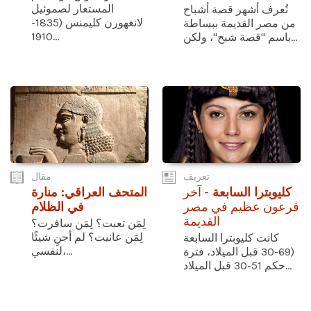
المستعار لصموئيل
تُعرف أشهر قصة أشباح
لانغهورن كليمنس (1835-
من مصر القديمة ببساطة
1910...
باسم "قصة شبح"، ولكن...
تعريف
مقال
كليوبترا السابعة
- آخر
المتحف العراقي: منارة
فرعون عظيم في مصر
في الظلام
القديمة
لِمَن تعبت؟ لِمَن سافرت؟
لِمَن عانيت؟ لم أجنِ شيئًا
كانت كليوبترا السابعة
لنفسي،...
(69-30 قبل الميلاد، فترة
حكم 51-30 قبل الميلاد...