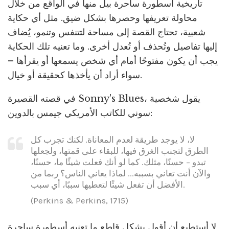
تاريخية أسطورة ساحرة بيل منها في الواقع من خلال
محاولة تعريفها وحصرها بشكل ضيق. مثل أي حكاية
شعبية، تحتاج القصة إلى مساحة لتتنفس وتنمو، يُضاف
إليها تفاصيل وتُحذف أو تُعدل أخرى. وما تعنيه تلك الحكاية
يجب أن يكون مفتوحًا أمام أي شخص يسمعها أو يقرأها –
سواء أراد أن يأخذها كحقيقة أو خيال.
في قصته القصيرة Sonny's Blues، يقول شخصية
سوني للكاتب الأمريكي جيمس بالدوين:
لا، لا يوجد طريقة لعدم المعاناة. لكنك تجرب كل
الطرق لتجنب الغرق فيها، للبقاء على قمتها، ولجعلها
تبدو – حسنًا، مثلك. كما لو أنك فعلت شيئًا ما، حسنًا،
والآن أنت تعاني بسببه... لماذا يعاني الناس؟ ربما من
الأفضل أن تفعل شيئًا لتعطيها سببًا، أي سبب.
(Perkins & Perkins, 1715)
لا أستطيع أن أقول بشكل قاطع ما تعنيه أسطورة ساحرة