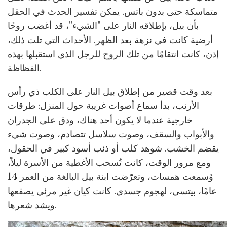
متماسكة حتى بدون باتس. يمكن تفسير الحدث في الحقل
بأن بيل، بإطلاقه النار على "الشيء"، قد أغضب روحًا
أرضية كانت في نزهة بعد الظهر. الأحداث التي تلت ذلك،
إذن، كانت انتقامًا من تلك الروح للرجل الذي استقبلها بهذه
الفظاظة.
بعد وقت قصير من إطلاق بيل النار على الكلب ذي رأس
الأرنب، بدأ سماع أصوات غريبة حول المنزل: طرقات
خارجية عندما لا يكون أحد هناك، ودق على الجدران
والأبواب والسقف، وصوت سلاسل تتصادم، وصوت شيء
يقضم الخشب. شوهد كلب أو ذئب أسود كبير في الحقول،
ومع مرور الوقت، كانت تُسحب الأغطية من الأسرة ليلاً،
وُسمعت همسات، وتعرّضت ابنة بيل البالغة من العمر 14
عامًا، بيتسي، لهجوم جسدي. كانت كيان غير مرئي يصفعها
ويشد شعرها.