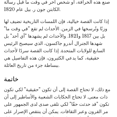
صنع هذه الخرافة، أو شخص آخر في وقت ما قبل رسالة
الكابتن جون ر. بيل عام 1820.
إذا كانت القصة خيالية، فإن اللمسات التاريخية تضيف لها
وزنًا وتُرسخها في الزمن. الأحداث لم تقع "في وقت ما"
بل بين 1817 و1821. والأحداث لم يشهدها "أي أحد" بل
شهدها الجنرال أندرو جاكسون، الذي سيصبح الرئيس
السابع للولايات المتحدة. إذا كانت القصة سردًا لأحداث
حقيقية، كما يدعي الكثيرون، فإن هذه التفاصيل هي
ببساطة جزء من تاريخ العائلة.
خاتمة
مع ذلك، لا تحتاج القصة إلى أن تكون "حقيقية" لكي تكون
ذات معنى. لا تحتاج الحكايات الشعبية والأساطير إلى أن
تكون "قد حدثت حقًا" لكي تلقى صدى لدى الجمهور على
مر القرون وعبر الثقافات. يمكن أن ينتقص الإصرار على