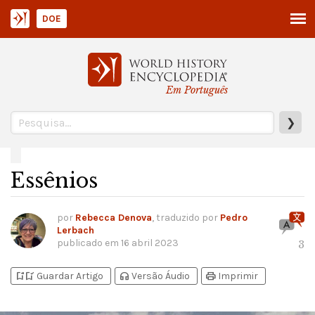
DOE
Em Português
❯
Essênios
por
Rebecca Denova
, traduzido por
Pedro
Lerbach
publicado em
16 abril 2023
3
bookmark_add
bookmark_added
headphones
print
Guardar Artigo
Versão Áudio
Imprimir