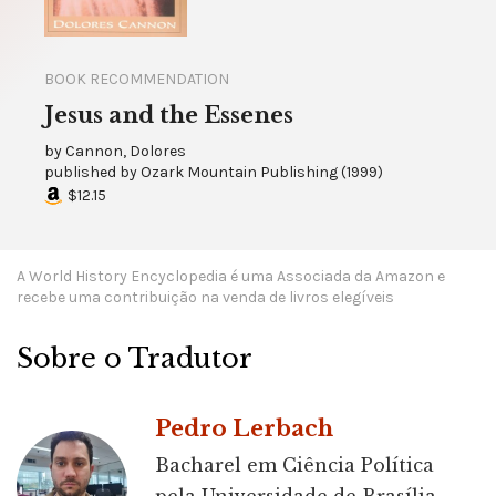
BOOK RECOMMENDATION
Jesus and the Essenes
by
Cannon, Dolores
published by
Ozark Mountain Publishing
(
1999
)
$12.15
A World History Encyclopedia é uma Associada da Amazon e
recebe uma contribuição na venda de livros elegíveis
Sobre o Tradutor
Pedro Lerbach
Bacharel em Ciência Política