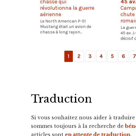
chasse qui
45 av.
révolutionna la guerre
Campa
aérienne
chute 
romai
Le North American P-51
Mustang était un avion de
La guerr
chasse à long rayon...
45 av. J.
décisif qu
1
2
3
4
5
6
7
Traduction
Si vous souhaitez nous aider à traduire d
sommes toujours à la recherche de
bén
articles sont
en attente de traduction
.