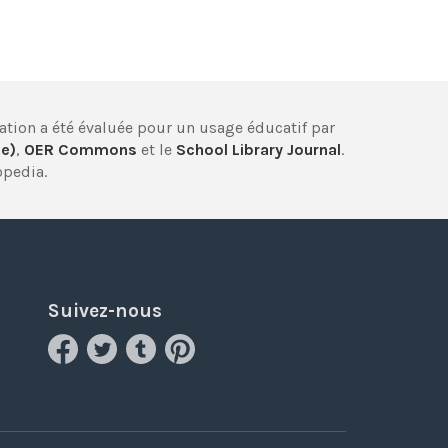
cation a été évaluée pour un usage éducatif par
ie)
,
OER Commons
et le
School Library Journal
.
opedia.
Suivez-nous