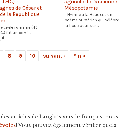
 J.-C.)
-
agricole de l'ancienne
gnes de César et
Mésopotamie
de la République
L'Hymne à la Houe est un
ne
poème sumérien qui célèbre
la houe pour ses...
e civile romaine (49-
-C.) fut un conflit
i...
8
9
10
suivant ›
Fin »
es articles de l'anglais vers le français, nous
évoles
! Vous pouvez également vérifier quels