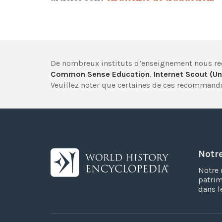
De nombreux instituts d’enseignement nous
Common Sense Education
,
Internet Scout (Un
Veuillez noter que certaines de ces recommanda
Notr
Notre 
patrim
dans l