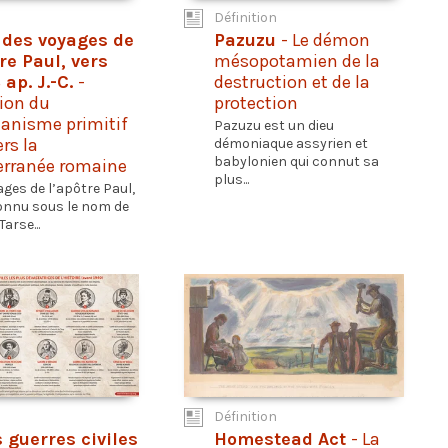
Définition
 des voyages de
Pazuzu
- Le démon
re Paul, vers
mésopotamien de la
 ap. J.-C.
-
destruction et de la
ion du
protection
ianisme primitif
Pazuzu est un dieu
ers la
démoniaque assyrien et
babylonien qui connut sa
erranée romaine
plus...
ages de l’apôtre Paul,
onnu sous le nom de
Tarse...
Définition
s guerres civiles
Homestead Act
- La