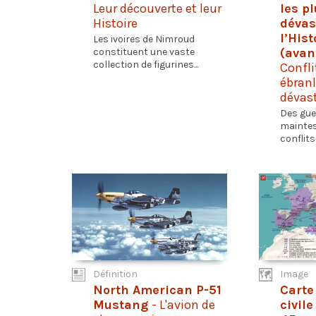
Leur découverte et leur
les p
Histoire
dévas
l’Hist
Les ivoires de Nimroud
(avan
constituent une vaste
collection de figurines...
Confli
ébranl
dévas
Des gue
maintes 
conflits..
Définition
Image
North American P-51
Carte
Mustang
- L'avion de
civil