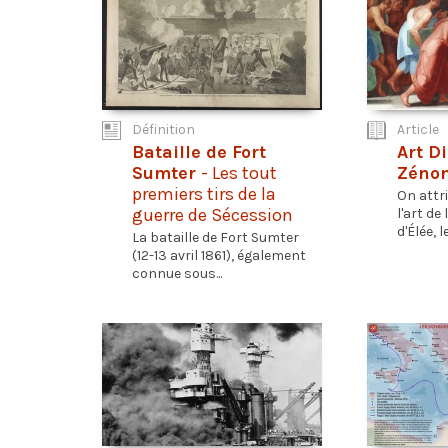
Définition
Article
Bataille de Fort
Art D
Sumter
- Les tout
Zénon
premiers tirs de la
On attr
guerre de Sécession
l'art de
d'Élée, le.
La bataille de Fort Sumter
(12-13 avril 1861), également
connue sous...