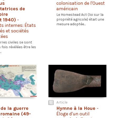
lus
colonisation de l'Ouest
tatrices de
américain
oire
Le Homestead Act (loi sur la
t 1940)
-
propriété agricole) était une
mesure adoptée...
ts internes: États
és et sociétés
tées
rres civiles se sont
fois révélées être les
.
Article
 de la guerre
Hymne à la Houe
-
e romaine (49-
Éloge d'un outil