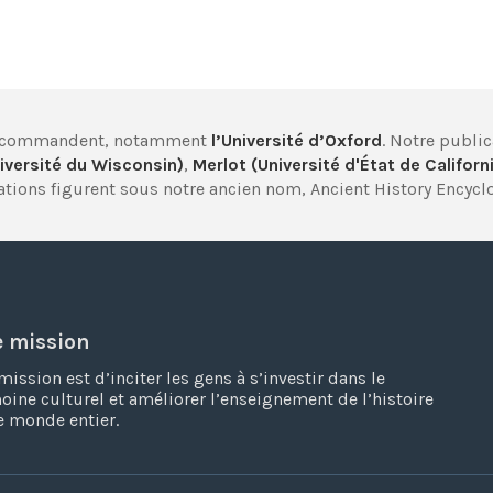
 recommandent, notamment
l’Université d’Oxford
. Notre publi
iversité du Wisconsin)
,
Merlot (Université d'État de Californ
tions figurent sous notre ancien nom, Ancient History Encycl
e mission
mission est d’inciter les gens à s’investir dans le
oine culturel et améliorer l’enseignement de l’histoire
e monde entier.