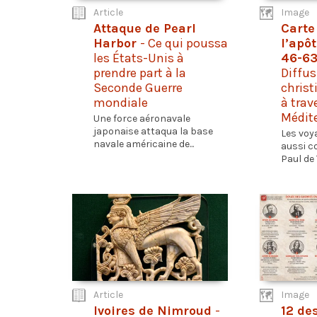
Article
Image
Attaque de Pearl
Carte
Harbor
- Ce qui poussa
l’apôt
les États-Unis à
46-63
prendre part à la
Diffus
Seconde Guerre
christ
mondiale
à trav
Médit
Une force aéronavale
japonaise attaqua la base
Les voy
navale américaine de...
aussi c
Paul de 
Article
Image
Ivoires de Nimroud
-
12 de