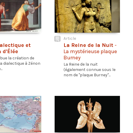
Article
ialectique et
La Reine de la Nuit
-
 d'Élée
La mystérieuse plaque
Burney
ibue la création de
 la dialectique à Zénon
La Reine de la nuit
..
(également connue sous le
nom de "plaque Burney"...