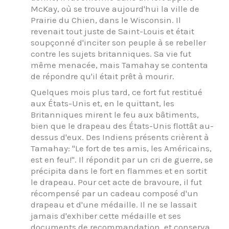
McKay, où se trouve aujourd'hui la ville de
Prairie du Chien, dans le Wisconsin. Il
revenait tout juste de Saint-Louis et était
soupçonné d'inciter son peuple à se rebeller
contre les sujets britanniques. Sa vie fut
même menacée, mais Tamahay se contenta
de répondre qu'il était prêt à mourir.
Quelques mois plus tard, ce fort fut restitué
aux États-Unis et, en le quittant, les
Britanniques mirent le feu aux bâtiments,
bien que le drapeau des États-Unis flottât au-
dessus d'eux. Des Indiens présents crièrent à
Tamahay: "Le fort de tes amis, les Américains,
est en feu!". Il répondit par un cri de guerre, se
précipita dans le fort en flammes et en sortit
le drapeau. Pour cet acte de bravoure, il fut
récompensé par un cadeau composé d'un
drapeau et d'une médaille. Il ne se lassait
jamais d'exhiber cette médaille et ses
documents de recommandation, et conserva