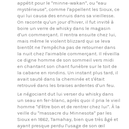
appétit pour le "minne-wakan", ou "eau
mystérieuse", comme l'appellent les Sioux, ce
qui lui causa des ennuis dans sa vieillesse.
On raconte qu'un jour d'hiver, il fut invité à
boire un verre de whisky dans le magasin
d'un commerçant. Il rentra ensuite chez lui,
mais même le violent blizzard qui se leva
bientôt ne l'empêcha pas de retourner dans
la nuit chez l'aimable commerçant. Il réveilla
ce digne homme de son sommeil vers midi
en chantant son chant funèbre sur le toit de
la cabane en rondins. Un instant plus tard, il
avait sauté dans la cheminée et s'était
retrouvé dans les braises ardentes d'un feu.
Le négociant dut lui verser du whisky dans
un seau en fer-blanc, après quoi il pria le vieil
homme "d'être bon et de rentrer chez lui". À la
veille du "massacre du Minnesota" par les
Sioux en 1862, Tamahay, bien que très âgé et
ayant presque perdu l'usage de son œil