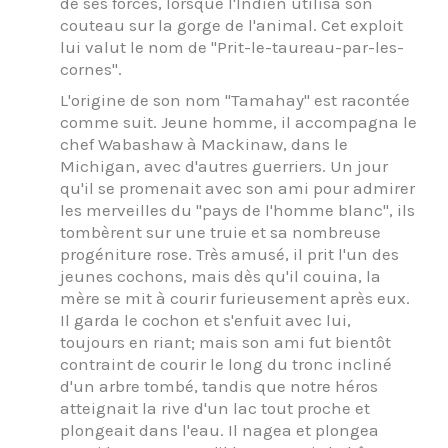
de ses forces, lorsque l'Indien utilisa son
couteau sur la gorge de l'animal. Cet exploit
lui valut le nom de "Prit-le-taureau-par-les-
cornes".
L'origine de son nom "Tamahay" est racontée
comme suit. Jeune homme, il accompagna le
chef Wabashaw à Mackinaw, dans le
Michigan, avec d'autres guerriers. Un jour
qu'il se promenait avec son ami pour admirer
les merveilles du "pays de l'homme blanc", ils
tombèrent sur une truie et sa nombreuse
progéniture rose. Très amusé, il prit l'un des
jeunes cochons, mais dès qu'il couina, la
mère se mit à courir furieusement après eux.
Il garda le cochon et s'enfuit avec lui,
toujours en riant; mais son ami fut bientôt
contraint de courir le long du tronc incliné
d'un arbre tombé, tandis que notre héros
atteignait la rive d'un lac tout proche et
plongeait dans l'eau. Il nagea et plongea