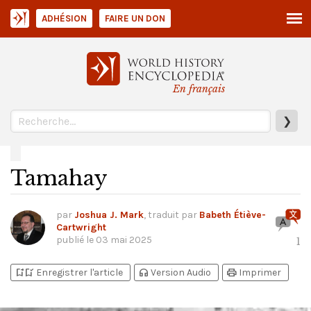
ADHÉSION
FAIRE UN DON
En français
❯
Tamahay
par
Joshua J. Mark
, traduit par
Babeth Étiève-
Cartwright
publié le
03 mai 2025
1
bookmark_add
bookmark_added
headphones
print
Enregistrer l'article
Version Audio
Imprimer