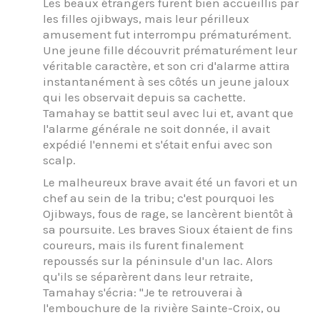
Les beaux étrangers furent bien accueillis par
les filles ojibways, mais leur périlleux
amusement fut interrompu prématurément.
Une jeune fille découvrit prématurément leur
véritable caractère, et son cri d'alarme attira
instantanément à ses côtés un jeune jaloux
qui les observait depuis sa cachette.
Tamahay se battit seul avec lui et, avant que
l'alarme générale ne soit donnée, il avait
expédié l'ennemi et s'était enfui avec son
scalp.
Le malheureux brave avait été un favori et un
chef au sein de la tribu; c'est pourquoi les
Ojibways, fous de rage, se lancèrent bientôt à
sa poursuite. Les braves Sioux étaient de fins
coureurs, mais ils furent finalement
repoussés sur la péninsule d'un lac. Alors
qu'ils se séparèrent dans leur retraite,
Tamahay s'écria: "Je te retrouverai à
l'embouchure de la rivière Sainte-Croix, ou