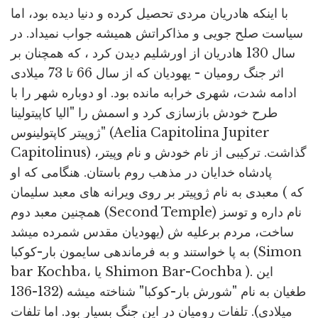
با اینکه هادریان مردی تحصیل کرده و دنیا دیده بود، اما
سیاست صلح جویی و مذاکراتش همیشه جواب نمیداد. در
سال 130 هادریان از اورشلیم دیدن کرد ، که همچنان بر
اثر جنگ رومیان - یهودیان که از سال 66 تا 73 میلادی
ادامه شدت، شهری خرابه مانده بود. او دوباره شهر را با
طرح خودش بازسازی کرد و اسمش را "الیا کاپیتولینا
ژوپیتر کاپتولینوس" (Aelia Capitolina Jupiter
Capitolinus) گذاشت. ترکیبی از نام خودش و نام وپیتر،
پادشاه خدایان در مذهب روم باستان. هنگامی که او
معبدی به نام ژوپیتر بر روی ویرانه های معبد سلیمان ( که
همچنین معبد دوم (Second Temple) نام داره و توسز
یهودیان مقدس شمرده میشد) ساخت، مردم برعلیه ش
به پا خواستند و به فرماندهی سایمون بار-کوکبا (Simon
bar Kochba، یا Shimon Bar-Cochba ). این
طغیان به نام "شورش بار-کوکبا" شناخته میشه (132-136
میلادی). تلفات رومیان در این جنگ بسیار بود. اما تلفات