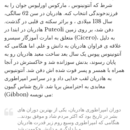
شرط که آنتونینوس ، مارکوس اورلیوس جوان را به
فرزندخوندگی انتخاب کنه. هادریان در سن 62 سالگی،
سال 138 میلادی ، و براثر سکته ی قلبی در گذشت.
هادریان در ابتدا در Puteoli دفن شد، بر روی زمین
متعلق به امارت آموزگار سیسرو (Cicero)، به دلیل
علاقه ی فراوان هادریان به دانش و علم. اما هنگامی که
آنتونینوس پیوس یک سال بعد ساخت معبد هادریان رو به
پایان رسوند، بدنش سوزانده شد و خاکسترش در آنجا
همراه با همسر و پسر فوت شده اش دفن شد. آنتوننیوس
به هادریان لقب خدایی داد و در سراسر امپراطوری
معابدی به احترامش برپا شد. تاریخ شناس گیبون
(Gibbon) می نویسه:
دوران امپراطوری هادریان، یکی از بهترین دوران های
بشر در تاریخ بود که اکثر مردم شاد و موفق بودند...
هنگامی که امپراطوری وسیع روم زیر قدرت هادریان
و با دادگری و دانش حکومت شد.