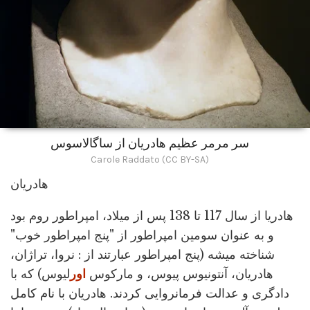
سر مرمر عظیم هادریان از ساگالاسوس
Carole Raddato (CC BY-SA)
هادریان
هادریا از سال 117 تا 138 پس از میلاد، امپراطور روم بود
و به عنوان سومین امپراطور از "پنج امپراطور خوب"
شناخته میشه (پنج امپراطور عبارتند از : نروا، تراژان،
هادریان، آنتونیوس پیوس، و مارکوس
اور
لیوس) که با
دادگری و عدالت فرمانروایی کردند. هادریان با نام کامل