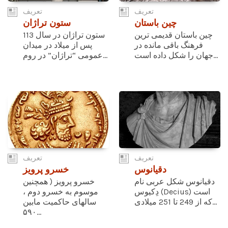
تعریف
تعریف
چین باستان
ستون تراژان
چین باستان قدیمی ترین
ستون تراژان در سال 113
فرهنگ باقی مانده در
پس از میلاد در میدان
جهان را شکل داده است...
عمومی “تراژان” در روم...
تعریف
تعریف
دقیانوس
خسرو پرویز
دقیانوس شکل عربی نام
خسرو پرویز ( همچنین
دِکیوس (Decius) است
موسوم به خسرو دوم ،
که از 249 تا 251 میلادی...
سالهای حاکمیت مابین
۵۹۰...