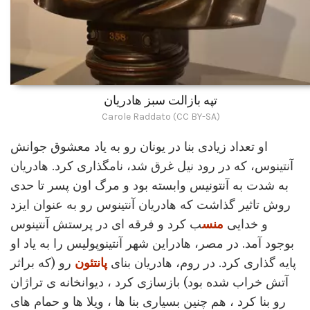
تپه بازالت سبز هادریان
Carole Raddato (CC BY-SA)
او تعداد زیادی بنا در یونان رو به یاد معشوق جوانش
آنتینوس، که در رود نیل غرق شد، نامگذاری کرد. هادریان
به شدت به آنتونیس وابسته بود و مرگ اون پسر تا حدی
روش تاثیر گذاشت که هادریان آنتینوس رو به عنوان ایزد
و خدایی
منس
ب کرد و فرقه ای در پرستش آنتینوس
بوجود آمد. در مصر، هادراین شهر آنتینوپولیس را به یاد او
پایه گذاری کرد. در روم، هادریان بنای
پانتئون
رو (که براثر
آتش خراب شده بود) بازسازی کرد ، دیوانخانه ی تراژان
رو بنا کرد ، هم چنین بسیاری بنا ها ، ویلا ها و حمام های