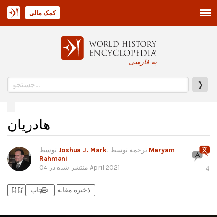
کمک مالی
به فارسی
❯
هادریان
Maryam
، ترجمه توسط
Joshua J. Mark
توسط
Rahmani
04 April 2021
منتشر شده در
4
bookmark_add
bookmark_added
print
ذخیره مقاله
چاپ