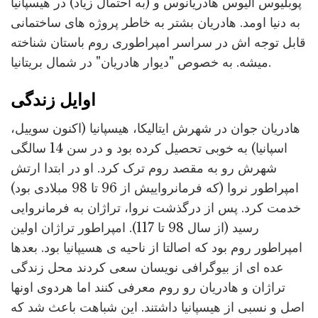
پوبلیوس آلیوس هادریانوس و (به احتمال زیاد) در هیسپانیا
به دنیا اومد. هادریان بشتر به خاطر پروژه های ساختمانی
قابل توجه اش در سراسر امپراطوری روم باستان شناخته
میشه. به خصوص "دیوار هادریان" در شمال بریتانیا.
اوایل زندگی
هادریان جوان در شهرش ایتالیکا، هیسپانیا (اکنون سوییل،
اسپانیا) به خوبی تحصیل کرده بود و در سن 14 سالگی
شهرش رو به مقصد روم ترک کرد. او در ابتدا ارتش
امپراطور نروا (که فرمانرواییش از 96 تا 98 مبلادی بود)
خدمت کرد. پس از درگذشت نروا، تراژان به فرمانروایی
رسید (از سال 98 تا 117). امپراطور تراژان اولین
امپراطور روم بود که اصالتا از ناحیه ی هسیپانیا بود. بعدها
عده ای از بیوگرافی نویسان سعی کردند محل زندگی
تراژان و هادریان رو روم معرفی کنند اما هردوی اونها
اصل و نسبی از هیسپانیا داشتند. این شباهت باعث شد که