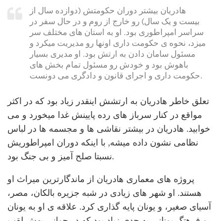
هادریان بیشتر دوران حکومتش (دوازده سال از
بیست و یک سال) رو خارج از روم و در حال سفر در
سراسر امپراطوری بود. او به استان های مختلف سر
میزد، نحوه ی حکومت داری اونها رو مدیریت میکرد و
مسئول سامان دادن به ارتش بود. او مدیری بسیار
باهوش بود و خودش رو مسئول تمام بخش های
حکومت داری و اجرای قانون و دادگری می دونست.
تعلق خاطر هادریان به ارتشش اینقدر زیاد بود که در اکثر
مواقع در کنار سرباز های رده پایینش غدا میخورد و می
خوابید. هادریان در بیشتر نقاشی ها و مجسمه ها در لباس
نظامی نشون داده میشه, با اینکه دوران امپراطوریش
نسبتا صلح آمیز و بی جنگ بود.
پروژه های معماری هادریان از ماندگارترین میراث او
هستند. او شهر های زیادی در شبه جزیره بالکان، مصر،
آسیای صغیر، و یونان پایه گذاری کرد. علاقه ی او به یونان
و فرهتگ یونانی به حدی زیاد بود که در جوانی بهش لقب