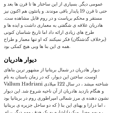
عمومی دیگر. بسیاری از این ساختار ها تا قرن ها بعد و
حتی تا قرن 19 پایدار باقی موندند. و پانتئون هم اکنون نیز
مستقر و محکم برپاست و در روم قابل مشاهده ست.
هادریان علاقه ی شگفتی به معماری داشت و ایده ها و
طرح های زیادی ارائه داد اما تاریخ شناسان کنونی
(برخلاف گذشتگان) فکر نمیکنند که او تنها معمار و طراح
همه ی این بنا ها وبی هیچ کمکی بود.
دیوار هادریان
دیوار هادریان در شمال بریتانیا از مشهور ترین بناهای
اوست. ساختن این دیوار، که در زمان باستان به نام
Vallum Hadriani شناخته میشد ، در سال 122 میلادی
و هنگام بازدید هادریان از آن ناحیه شروع شد. این دیوار
نشون دهنده ی مرز شمالی امپراطوری روم در بریتانیا بود
، اما درازا و پهنای این بنا ( که دو ساحل جزیره ی بریتانیا
رو بهم وصل میکرد) اشاره به یک هدف مهم دیگر برای