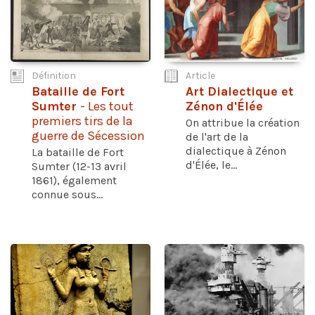
Définition
Article
Bataille de Fort
Art Dialectique et
Sumter
- Les tout
Zénon d'Élée
premiers tirs de la
On attribue la création
guerre de Sécession
de l'art de la
dialectique à Zénon
La bataille de Fort
d'Élée, le...
Sumter (12-13 avril
1861), également
connue sous...