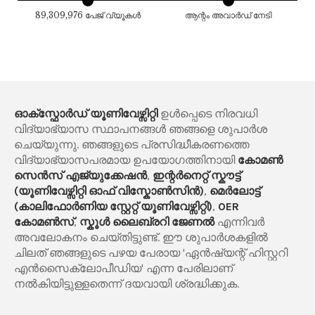
89,309,976 പേജ് വ്യൂകൾ
ആന്റം അവാർഡ് നേടി
ഓക്സ്ഫോർഡ് യൂണിവേഴ്സിറ്റി
ഉൾപ്പെടെ നിരവധി
വിദ്യാഭ്യാസ സ്ഥാപനങ്ങൾ ഞങ്ങളെ ശുപാർശ
ചെയ്യുന്നു. ഞങ്ങളുടെ പ്രസിദ്ധീകരണത്തെ
വിദ്യാഭ്യാസപരമായ ഉപയോഗത്തിനായി
കോമൺ
സെൻസ് എജ്യുക്കേഷൻ
,
ഇന്റർനെറ്റ് സ്കൗട്ട്
(യൂണിവേഴ്സിറ്റി ഓഫ് വിസ്കോൺസിൻ)
,
മെർലോട്ട്
(കാലിഫോർണിയ സ്റ്റേറ്റ് യൂണിവേഴ്സിറ്റി)
,
OER
കോമൺസ്
,
സ്കൂൾ ലൈബ്രറി ജേണൽ
എന്നിവർ
അവലോകനം ചെയ്തിട്ടുണ്ട്. ഈ ശുപാർശകളിൽ
ചിലത് ഞങ്ങളുടെ പഴയ പേരായ 'ഏൻഷ്യന്റ് ഹിസ്റ്ററി
എൻസൈക്ലോപീഡിയ' എന്ന പേരിലാണ്
നൽകിയിട്ടുള്ളതെന്ന് ദയവായി ശ്രദ്ധിക്കുക.