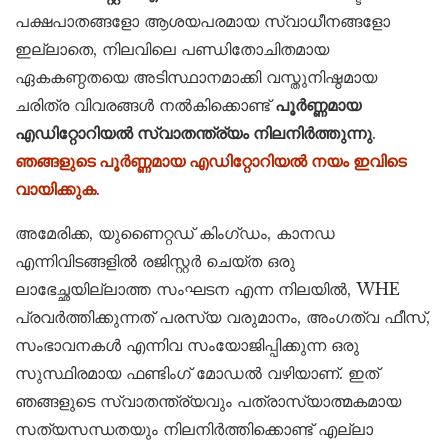
പക്ഷപാതങ്ങളോ ആശയപരമായ സ്വാധീനങ്ങളോ
ഇല്ലാതെ, നിലവിലെ പണ്ഡിതോചിതമായ
ഏകകണ്ഠതയെ അടിസ്ഥാനമാക്കി വസ്തുനിഷ്ഠമായ
ചരിത്ര വിവരങ്ങൾ നൽകിക്കൊണ്ട്
പൂർണ്ണമായ
എഡിറ്റോറിയൽ സ്വാതന്ത്ര്യം നിലനിർത്തുന്നു
.
ഞങ്ങളുടെ പൂർണ്ണമായ എഡിറ്റോറിയൽ നയം ഇവിടെ
വായിക്കുക
.
അമേരിക്ക, യുണൈറ്റഡ് കിംഗ്ഡം, കാനഡ
എന്നിവിടങ്ങളിൽ രജിസ്റ്റർ ചെയ്ത ഒരു
ലാഭേച്ഛയില്ലാത്ത സംഘടന എന്ന നിലയിൽ, WHE
പ്രവർത്തിക്കുന്നത് പരസ്യ വരുമാനം, അംഗത്വ ഫീസ്,
സംഭാവനകൾ എന്നിവ സംയോജിപ്പിക്കുന്ന ഒരു
സുസ്ഥിരമായ ഫണ്ടിംഗ് മോഡൽ വഴിയാണ്. ഇത്
ഞങ്ങളുടെ സ്വാതന്ത്ര്യവും പത്രാസ്യാത്മകമായ
സത്യസന്ധതയും നിലനിർത്തിക്കൊണ്ട് എല്ലാ