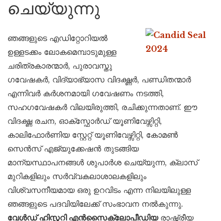
ചെയ്യുന്നു
ഞങ്ങളുടെ എഡിറ്റോറിയൽ
ഉള്ളടക്കം ലോകമെമ്പാടുമുള്ള
ചരിത്രകാരന്മാർ, പുരാവസ്തു
ഗവേഷകർ, വിദ്യാഭ്യാസ വിദഗ്ദ്ധർ, പണ്ഡിതന്മാർ
എന്നിവർ കർശനമായി ഗവേഷണം നടത്തി,
സഹഗവേഷകർ വിലയിരുത്തി, രചിക്കുന്നതാണ്. ഈ
വിദഗ്ദ്ധ രചന, ഓക്സ്ഫോർഡ് യൂണിവേഴ്സിറ്റി,
കാലിഫോർണിയ സ്റ്റേറ്റ് യൂണിവേഴ്സിറ്റി, കോമൺ
സെൻസ് എജ്യുക്കേഷൻ തുടങ്ങിയ
മാന്യസ്ഥാപനങ്ങൾ ശുപാർശ ചെയ്യുന്ന, ക്ലാസ്
മുറികളിലും സർവ്വകലാശാലകളിലും
വിശ്വസനീയമായ ഒരു ഉറവിടം എന്ന നിലയിലുള്ള
ഞങ്ങളുടെ പദവിയിലേക്ക് സംഭാവന നൽകുന്നു.
വേൾഡ് ഹിസ്റ്ററി എൻസൈക്ലോപീഡിയ
രാഷ്ട്രീയ