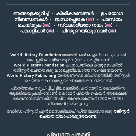
ഞങ്ങളെക്കുറിച്ച്
•
ക്രമീകരണങ്ങൾ
•
ഉപയോഗ
നിബന്ധനകൾ
•
ബന്ധപ്പെടുക (
)
•
പരസ്യം
ചെയ്യുക (
)
•
സ്വകാര്യതാ നയം (
)
•
പങ്കാളികൾ (
)
•
പിന്തുണയ്ക്കുന്നവർ (
)
World History Foundation
അമേരിക്കൻ ഐക്യനാടുകളിൽ
രജിസ്റ്റർ ചെയ്ത ഒരു 501(c)3 ചാരിറ്റിയാണ്.
World History Foundation
കാനഡയിലെ ക്യൂബെക്കിൽ
രജിസ്റ്റർ ചെയ്ത ഒരു ലാഭേച്ഛയില്ലാത്ത സംഘടനയാണ്.
World History Publishing
യുണൈറ്റഡ് കിംഗ്ഡത്തിൽ രജിസ്റ്റർ
ചെയ്ത ഒരു ലാഭേച്ഛയില്ലാത്ത കമ്പനിയാണ്.
പ്രത്യേകം സൂചിപ്പിച്ചിട്ടില്ലെങ്കിൽ, ക്രിയേറ്റീവ് കോമൺസ്
ആട്രിബ്യൂഷൻ-നോൺ കൊമേർഷ്യൽ-ഷെയർ അലൈക്ക്
ലൈസൻസിന് കീഴിൽ ചില അവകാശങ്ങൾ (2009-2026)
നിക്ഷേപിച്ചിരിക്കുന്നു.
വേൾഡ് ഹിസ്റ്ററി എൻസൈക്ലോപീഡിയ ലോഗോ ഒരു
രജിസ്റ്റർ
ചെയ്ത വ്യാപാരമുദ്രയാണ്
.
പ്രധാന പങ്കാളി