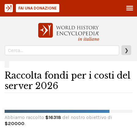
FAI UNA DONAZIONE
in italiano
❯
Raccolta fondi per i costi del
server 2026
Abbiamo raccolto
$
16318
del nostro obiettivo di
$
20000
.