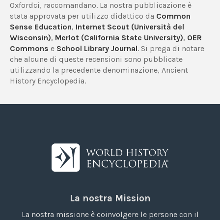
Oxfordci, raccomandano. La nostra pubblicazione è
stata approvata per utilizzo didattico da
Common
Sense Education
,
Internet Scout (Università del
Wisconsin)
,
Merlot (California State University)
,
OER
Commons
e
School Library Journal
. Si prega di notare
che alcune di queste recensioni sono pubblicate
utilizzando la precedente denominazione, Ancient
History Encyclopedia.
La nostra Mission
La nostra missione è coinvolgere le persone con il