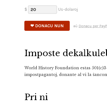
$
Us-dolaroj
aŭ
Donacu per PayP
Imposte dekalkule
World History Foundation estas 501(c)3-
impostpagantoj, donante al vi la ŝancon
Pri ni