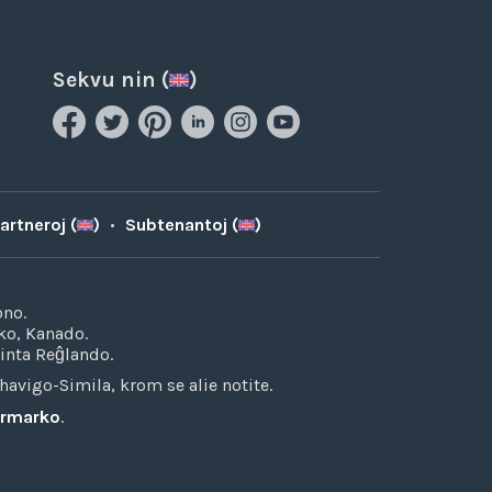
Sekvu nin (
)
artneroj (
)
•
Subtenantoj (
)
ono.
ko, Kanado.
inta Reĝlando.
avigo-Simila, krom se alie notite.
varmarko
.