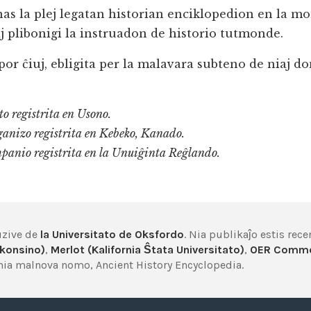
nas la plej legatan historian enciklopedion en la m
 plibonigi la instruadon de historio tutmonde.
or ĉiuj, ebligita per la malavara subteno de niaj do
o registrita en Usono.
ganizo registrita en Kebeko, Kanado.
mpanio registrita en la Unuiĝinta Reĝlando.
uzive de
la Universitato de Oksfordo
. Nia publikaĵo estis rec
skonsino)
,
Merlot (Kalifornia Ŝtata Universitato)
,
OER Comm
b nia malnova nomo, Ancient History Encyclopedia.