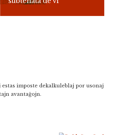
subtenata de vi
j estas imposte dekalkuleblaj por usonaj
tajn avantaĝojn.