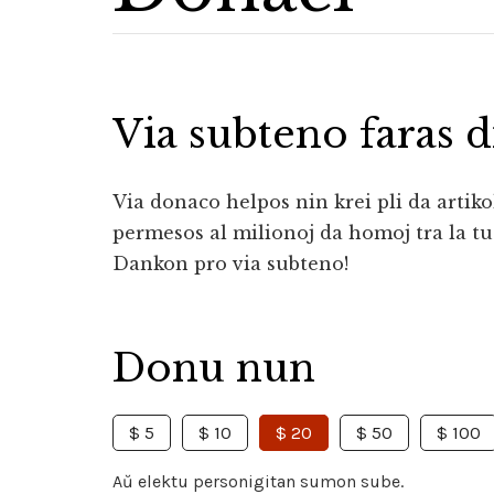
Via subteno faras 
Via donaco helpos nin krei pli da artikol
permesos al milionoj da homoj tra la tu
Dankon pro via subteno!
Donu nun
$ 5
$ 10
$ 20
$ 50
$ 100
Aŭ elektu personigitan sumon sube.