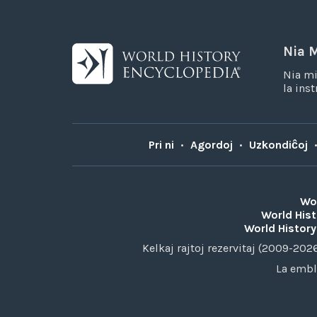
Nia M
Nia mi
la ins
Pri ni
•
Agordoj
•
Uzkondiĉoj
Wor
World Hist
World History
Kelkaj rajtoj rezervitaj (2009-20
La embl