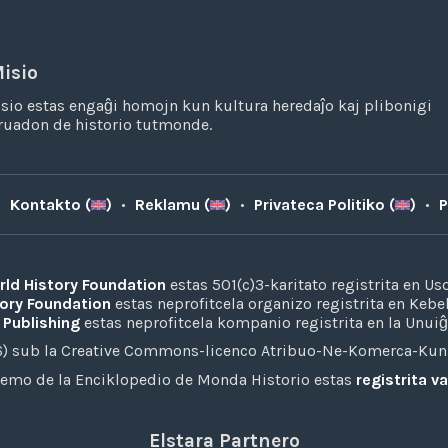
isio
sio estas engaĝi homojn kun kultura heredaĵo kaj plibonigi
truadon de historio tutmonde.
•
Kontakto (
)
•
Reklamu (
)
•
Privateca Politiko (
)
•
P
ld History Foundation
estas 501(c)3-karitato registrita en Us
ory Foundation
estas neprofitcela organizo registrita en Kebe
 Publishing
estas neprofitcela kompanio registrita en la Unuiĝ
26) sub la Creative Commons-licenco Atribuo-Ne-Komerca-Kunh
emo de la Enciklopedio de Monda Historio estas
registrita 
Elstara Partnero