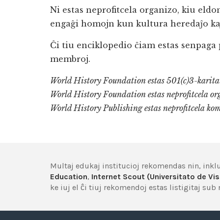
Ni estas neprofitcela organizo, kiu eldo
engaĝi homojn kun kultura heredaĵo kaj
Ĉi tiu enciklopedio ĉiam estas senpaga p
membroj.
World History Foundation estas 501(c)3-karitat
World History Foundation estas neprofitcela or
World History Publishing estas neprofitcela ko
Multaj edukaj institucioj rekomendas nin, inkl
Education
,
Internet Scout (Universitato de Vi
ke iuj el ĉi tiuj rekomendoj estas listigitaj su