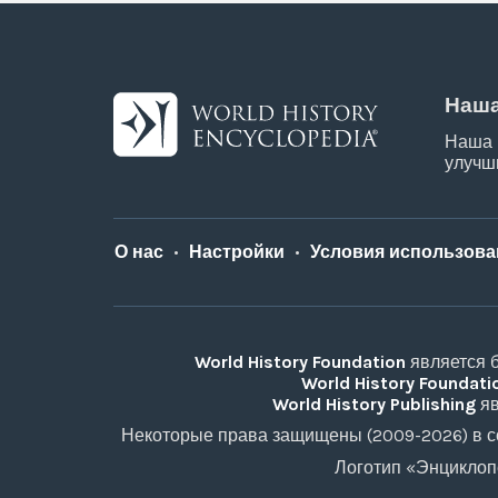
Наша
Наша 
улучш
О нас
•
Настройки
•
Условия использова
World History Foundation
является б
World History Foundati
World History Publishing
яв
Некоторые права защищены (2009-2026) в соо
Логотип «Энциклоп