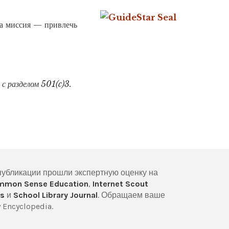
ша миссия — привлечь
с разделом 501(c)3.
публикации прошли экспертную оценку на
mmon Sense Education
,
Internet Scout
s
и
School Library Journal
. Обращаем ваше
Encyclopedia.